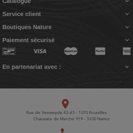

Catalogue

Service client

Boutiques Nature

Paiement sécurisé

En partenariat avec :
place
Rue de Veeweyde 43-45 - 1070 Bruxelles
Chaussée de Marche 919 - 5100 Namur