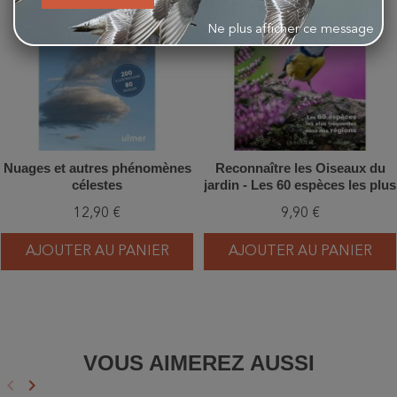
Ne plus afficher ce message
Nuages et autres phénomènes
Reconnaître les Oiseaux du
célestes
jardin - Les 60 espèces les plus
fréquentes dans nos régions
12,90 €
9,90 €
AJOUTER AU PANIER
AJOUTER AU PANIER
VOUS AIMEREZ AUSSI
keyboard_arrow_left
keyboard_arrow_right
Précédent
Suivant