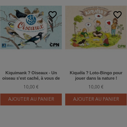
favorite_border
favorite_border
Kiquimank ? Oiseaux - Un
Kiquéla ? Loto-Bingo pour
oiseau s'est caché, à vous de
jouer dans la nature !
le retrouver !
10,00 €
10,00 €
AJOUTER AU PANIER
AJOUTER AU PANIER