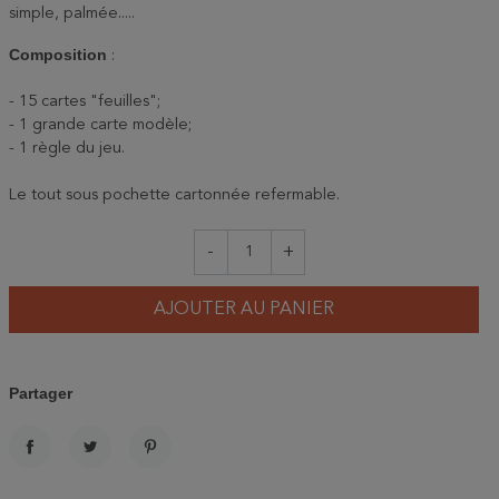
simple, palmée.....
Composition
:
- 15 cartes "feuilles";
- 1 grande carte modèle;
- 1 règle du jeu.
Le tout sous pochette cartonnée refermable.
-
+
AJOUTER AU PANIER
Partager
PARTAGER
TWEET
PINTEREST