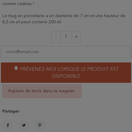
comme cadeau !
Le mug en porcelaine a un diamètre de 7 cm et une hauteur de
8,5 cm et peut contenir 200 ml.
-
+
notifications
PRÉVENEZ-MOI LORSQUE LE PRODUIT EST
DISPONIBLE
Rupture de stock dans ce magasin.
Partager
PARTAGER
TWEET
PINTEREST