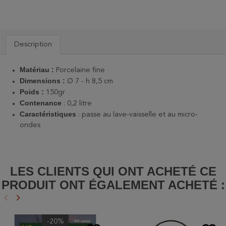
Description
Matériau :
Porcelaine fine
Dimensions :
Ø 7 - h 8,5 cm
Poids :
150gr
Contenance
: 0,2 litre
Caractéristiques
: passe au lave-vaisselle et au micro-
ondes
LES CLIENTS QUI ONT ACHETÉ CE
PRODUIT ONT ÉGALEMENT ACHETÉ :
keyboard_arrow_left
keyboard_arrow_right
Précédent
Suivant
-20%