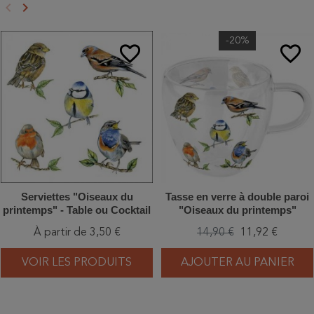
keyboard_arrow_left
keyboard_arrow_right
Précédent
Suivant
-20%
favorite_border
favorite_border
Serviettes "Oiseaux du
Tasse en verre à double paroi
printemps" - Table ou Cocktail
"Oiseaux du printemps"
À partir de 3,50 €
14,90 €
11,92 €
VOIR LES PRODUITS
AJOUTER AU PANIER