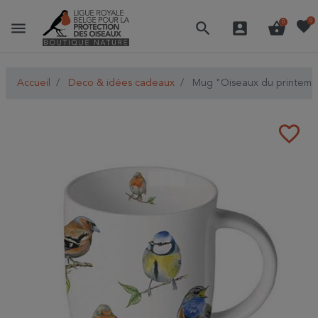
favorite
0
menu
search
account_box
shopping_basket
0
Accueil
Deco & idées cadeaux
Mug "Oiseaux du printemps"
favorite_border