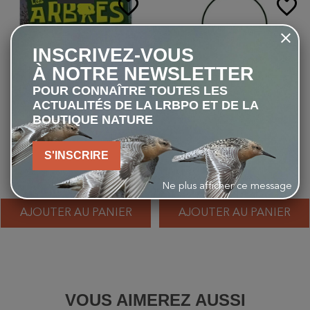
favorite_border
favorite_border
INSCRIVEZ-VOUS
À NOTRE NEWSLETTER
POUR CONNAÎTRE TOUTES LES
ACTUALITÉS DE LA LRBPO ET DE LA
BOUTIQUE NATURE
Les Arbres - P'tit curieux
Silo pour cacahuètes avec
S'INSCRIRE
cage de protection London
9,90 €
7,92 €
20,00 €
Ne plus afficher ce message
AJOUTER AU PANIER
AJOUTER AU PANIER
VOUS AIMEREZ AUSSI