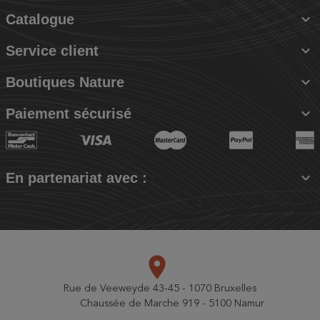

Catalogue

Service client

Boutiques Nature

Paiement sécurisé

En partenariat avec :
place
Rue de Veeweyde 43-45 - 1070 Bruxelles
Chaussée de Marche 919 - 5100 Namur