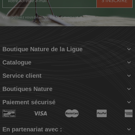
Vous pouvez vous désinscrire à tout moment.

Boutique Nature de la Ligue

Catalogue

Service client

Boutiques Nature

Paiement sécurisé

En partenariat avec :