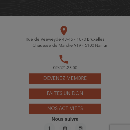
place
Rue de Veeweyde 43-45 - 1070 Bruxelles
Chaussée de Marche 919 - 5100 Namur
call
02/521.28.50
DEVENEZ MEMBRE
FAITES UN DON
NOS ACTIVITÉS
Nous suivre