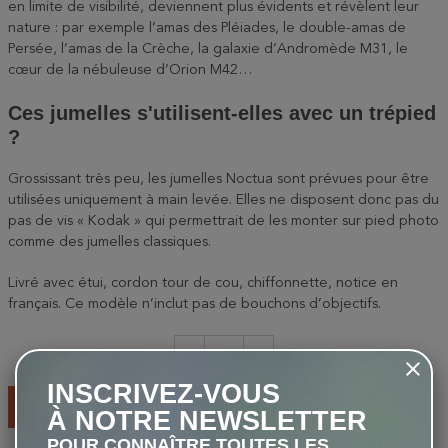
en limite de visibilité, deviennent plus évidents et révèlent leur
nature : par exemple l’amas des Pléiades, le double-amas de
Persée, l’amas de la Crèche, la galaxie d’Andromède M31, le
cœur de la nébuleuse d’Orion M42…
Ces jumelles s'utilisent-elles avec un trépied
?
Grossissant très peu, les jumelles Noctua sont prévues pour être
utilisées uniquement à main levée. Elles ne disposent donc pas du
pas de vis « Kodak » qui permettrait de les monter sur pied photo
comme des jumelles classiques.
Livré avec étui, cordon tour de cou, chiffonnette, notice en
français. Ce modèle n’inclut pas de bouchons d’objectifs.
-
+
INSCRIVEZ-VOUS
AJOUTER AU PANIER
À NOTRE NEWSLETTER
POUR CONNAÎTRE TOUTES LES