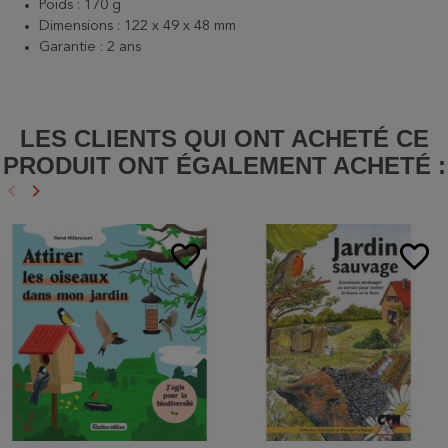
Poids
: 170 g
Dimensions : 122 x 49 x 48 mm
Garantie : 2 ans
LES CLIENTS QUI ONT ACHETÉ CE
PRODUIT ONT ÉGALEMENT ACHETÉ :
keyboard_arrow_left
keyboard_arrow_right
Précédent
Suivant
favorite_border
favorite_border