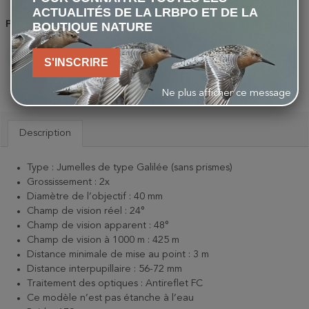
ACTUALITÉS DE LA LRBPO ET DE LA
Partager
BOUTIQUE NATURE
S'INSCRIRE
PARTAGER
TWEET
PINTEREST
Ne plus afficher ce message
Description
Type : Jumelles de type Galilée (sans prismes)
Grossissement : 2x
Diamètre de l’objectif
: 40 mm
Champ de vision réel : 24°
Champ de vision apparent : 48°
Champ de vision à 1000 m : 425 m
Distance minimale de mise au point : 3 m
Distance interpupillaire : 56-72 mm
Traitement des optiques : Antireflet FC
Ce modèle n’est pas étanche à l’eau