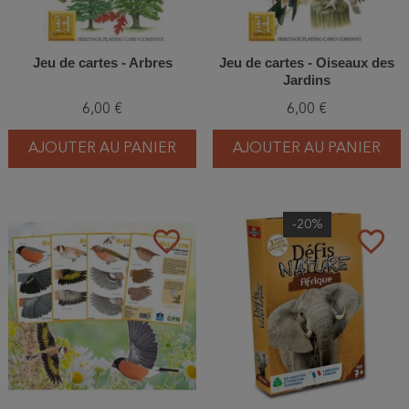
Jeu de cartes - Arbres
Jeu de cartes - Oiseaux des
Jardins
6,00 €
6,00 €
AJOUTER AU PANIER
AJOUTER AU PANIER
-20%
favorite_border
favorite_border