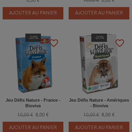
8,00 €
10,00 €
8,00 €
AJOUTER AU PANIER
AJOUTER AU PANIER
-20%
-20%
favorite_border
favorite_border
Jeu Défis Nature - France -
Jeu Défis Nature - Amériques
Bioviva
- Bioviva
10,00 €
8,00 €
10,00 €
8,00 €
AJOUTER AU PANIER
AJOUTER AU PANIER