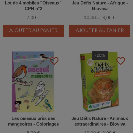
Lot de 4 mobiles “Oiseaux”
Jeu Défis Nature - Afrique -
CPN n°2
Bioviva
7,00 €
10,00 €
8,00 €
AJOUTER AU PANIER
AJOUTER AU PANIER
-20%
favorite_border
favorite_border
Les oiseaux près des
Jeu Défis Nature - Animaux
mangeoires - Coloriages
extraordinaires - Bioviva
nature - CPN