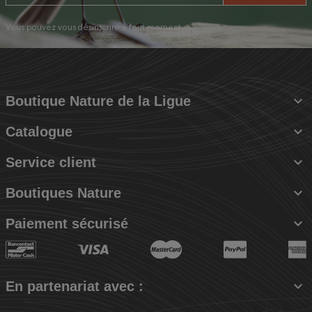
Vous pouvez vous désinscrire à tout moment.

Boutique Nature de la Ligue

Catalogue

Service client

Boutiques Nature

Paiement sécurisé

En partenariat avec :