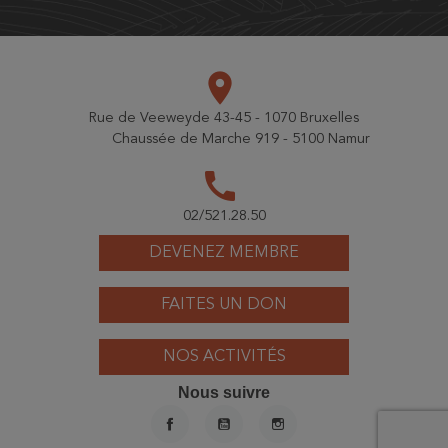
place
Rue de Veeweyde 43-45 - 1070 Bruxelles
Chaussée de Marche 919 - 5100 Namur
call
02/521.28.50
DEVENEZ MEMBRE
FAITES UN DON
NOS ACTIVITÉS
Nous suivre
FACEBOOK
YOUTUBE
INSTAGRAM