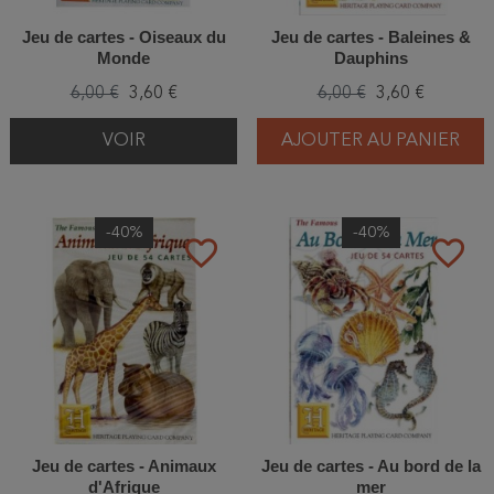
Jeu de cartes - Oiseaux du
Jeu de cartes - Baleines &
Monde
Dauphins
6,00 €
3,60 €
6,00 €
3,60 €
VOIR
AJOUTER AU PANIER
-40%
-40%
favorite_border
favorite_border
Jeu de cartes - Animaux
Jeu de cartes - Au bord de la
d'Afrique
mer