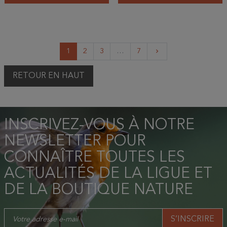
Suivant
1
2
3
…
7
keyboard_arrow_right
RETOUR EN HAUT
INSCRIVEZ-VOUS À NOTRE
NEWSLETTER POUR
CONNAÎTRE TOUTES LES
ACTUALITÉS DE LA LIGUE ET
DE LA BOUTIQUE NATURE