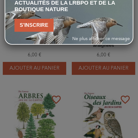
ACTUALITÉS DE LA LRBPO ET DE LA
BOUTIQUE NATURE
S'INSCRIRE
Ne plus afficher ce message
Jeu de cartes - Rapaces
Jeu de cartes - Insectes et
araignées
6,00 €
6,00 €
AJOUTER AU PANIER
AJOUTER AU PANIER
favorite_border
favorite_border