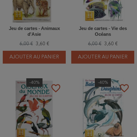
Jeu de cartes - Animaux
Jeu de cartes - Vie des
d'Asie
Océans
6,00 €
3,60 €
6,00 €
3,60 €
AJOUTER AU PANIER
AJOUTER AU PANIER
-40%
-40%
favorite_border
favorite_border