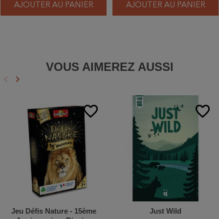
AJOUTER AU PANIER
AJOUTER AU PANIER
VOUS AIMEREZ AUSSI
keyboard_arrow_left
keyboard_arrow_right
Précédent
Suivant
favorite_border
favorite_border
Jeu Défis Nature - 15ème
Just Wild