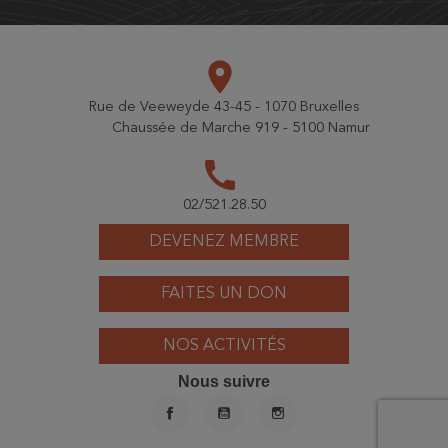
place
Rue de Veeweyde 43-45 - 1070 Bruxelles
Chaussée de Marche 919 - 5100 Namur
call
02/521.28.50
DEVENEZ MEMBRE
FAITES UN DON
NOS ACTIVITÉS
Nous suivre
FACEBOOK
YOUTUBE
INSTAGRAM