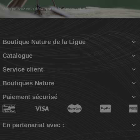
Vous pouvez vous désinscrire à tout moment.

Boutique Nature de la Ligue

Catalogue

Service client

Boutiques Nature

Paiement sécurisé

En partenariat avec :