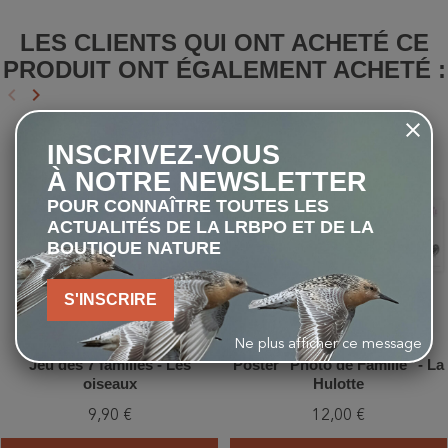
LES CLIENTS QUI ONT ACHETÉ CE
PRODUIT ONT ÉGALEMENT ACHETÉ :
keyboard_arrow_left
keyboard_arrow_right
Précédent
Suivant
INSCRIVEZ-VOUS
favorite_border
favorite_border
À NOTRE NEWSLETTER
POUR CONNAÎTRE TOUTES LES
ACTUALITÉS DE LA LRBPO ET DE LA
BOUTIQUE NATURE
S'INSCRIRE
Ne plus afficher ce message
Jeu des 7 familles - Les
Poster "Photo de Famille" - La
oiseaux
Hulotte
9,90 €
12,00 €