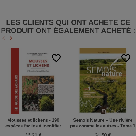
LES CLIENTS QUI ONT ACHETÉ CE
PRODUIT ONT ÉGALEMENT ACHETÉ :
keyboard_arrow_left
keyboard_arrow_right
Précédent
Suivant
favorite_border
favorite_border
Mousses et lichens - 290
Semois Nature – Une rivière
espèces faciles à identifier
pas comme les autres - Tome 1
35,90 €
24,50 €