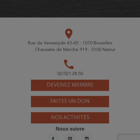
place
Rue de Veeweyde 43-45 - 1070 Bruxelles
Chaussée de Marche 919 - 5100 Namur
call
02/521.28.50
DEVENEZ MEMBRE
FAITES UN DON
NOS ACTIVITÉS
Nous suivre