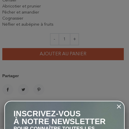
Cerisier
Abricotier et prunier
Pêcher et amandier
Cognassier
Néflier et aubépine à fruits
-
+
AJOUTER AU PANIER
Partager
PARTAGER
TWEET
PINTEREST
INSCRIVEZ-VOUS
À NOTRE NEWSLETTER
Description
POUR CONNAÎTRE TOUTES LES