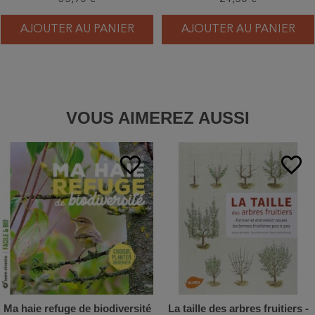
AJOUTER AU PANIER
AJOUTER AU PANIER
VOUS AIMEREZ AUSSI
favorite_border
favorite_border
Ma haie refuge de biodiversité
La taille des arbres fruitiers -