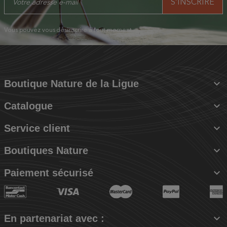
Vous pouvez vous désinscrire à tout moment.

Boutique Nature de la Ligue

Catalogue

Service client

Boutiques Nature

Paiement sécurisé

En partenariat avec :