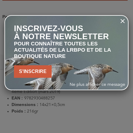
Partager
INSCRIVEZ-VOUS
À NOTRE NEWSLETTER
PARTAGER
TWEET
PINTEREST
POUR CONNAÎTRE TOUTES LES
ACTUALITÉS DE LA LRBPO ET DE LA
BOUTIQUE NATURE
Description
S'INSCRIRE
Broché :
112 pages
Ne plus afficher ce message
Editeur :
Sentiers de Grande Randonnée Belgique asbl -
4ème Edition (mars 2019)
EAN :
9782930488257
Dimensions :
14x21×0,5cm
Poids :
216gr