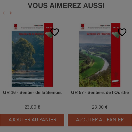
VOUS AIMEREZ AUSSI
keyboard_arrow_left
keyboard_arrow_right
Précédent
Suivant
favorite_border
favorite_border
GR 16 - Sentier de la Semois
GR 57 - Sentiers de l’Ourthe
23,00 €
23,00 €
AJOUTER AU PANIER
AJOUTER AU PANIER