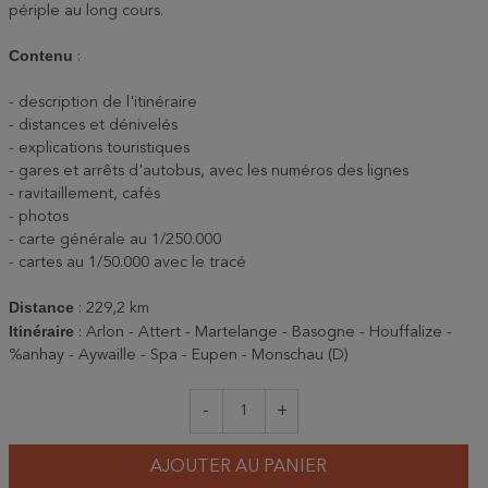
périple au long cours.
Contenu
:
- description de l'itinéraire
- distances et dénivelés
- explications touristiques
- gares et arrêts d'autobus, avec les numéros des lignes
- ravitaillement, cafés
- photos
- carte générale au 1/250.000
- cartes au 1/50.000 avec le tracé
Distance
: 229,2 km
Itinéraire
: Arlon - Attert - Martelange - Basogne - Houffalize -
%anhay - Aywaille - Spa - Eupen - Monschau (D)
-
+
AJOUTER AU PANIER