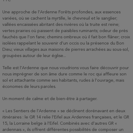
TTC
Une approche de l’Ardenne Forêts profondes, aux essences
variées, où se cachent la myrtille, le chevreuil et le sanglier;
vallées encaissées abritant des rivières où la truite est reine;
vertes prairies où paissent de paisibles ruminants; odeur de près
fauchés que l’on fane; chemins ombreux où il fait bon flâner; croix
isolées rappelant le souvenir d’un occis ou la présence du Bon
Dieu; vieux villages aux maisons de pierres arrachées au sous-sol,
groupées autour de leur église...
Telle est l’Ardenne que nous voudrions vous faire découvrir pour
nous imprégner de son âme dure comme le roc qui affleure son
sol et attachante comme ses habitants, rudes à l’ouvrage, mais
économes de leurs paroles.
Un moment de calme et de bien-être à partager.
« Les Sentiers de l’Ardenne » se déclinent dorénavant en deux
itinéraires : le GR 14 relie l’Eifel aux Ardennes françaises, et le GR
15, la Lorraine belge à l’Eifel. Combinés avec d’autres GR «
ardennais », ils offrent différentes possibilités de composer un