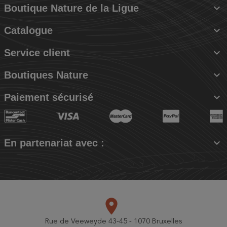

Boutique Nature de la Ligue

Catalogue

Service client

Boutiques Nature

Paiement sécurisé

En partenariat avec :
place
Rue de Veeweyde 43-45 - 1070 Bruxelles