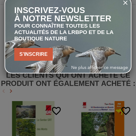
INSCRIVEZ-VOUS
Broché :
104 pages
À NOTRE NEWSLETTER
Editeur :
Sentiers de Grande Randonnée Belgique asbl -
POUR CONNAÎTRE TOUTES LES
4ème Edition -2024
ACTUALITÉS DE LA LRBPO ET DE LA
EAN :
9782931078372
BOUTIQUE NATURE
Dimensions :
14x21×0,5cm
Poids :
200gr
S'INSCRIRE
Ne plus afficher ce message
LES CLIENTS QUI ONT ACHETÉ CE
PRODUIT ONT ÉGALEMENT ACHETÉ :
keyboard_arrow_left
keyboard_arrow_right
Précédent
Suivant
favorite_border
favorite_border