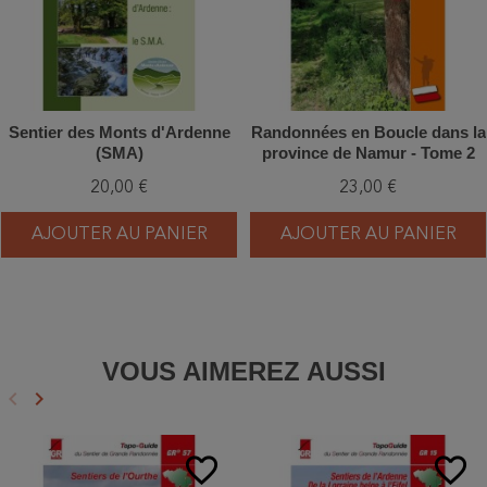
Sentier des Monts d'Ardenne
Randonnées en Boucle dans la
(SMA)
province de Namur - Tome 2
20,00 €
23,00 €
AJOUTER AU PANIER
AJOUTER AU PANIER
VOUS AIMEREZ AUSSI
keyboard_arrow_left
keyboard_arrow_right
Précédent
Suivant
favorite_border
favorite_border