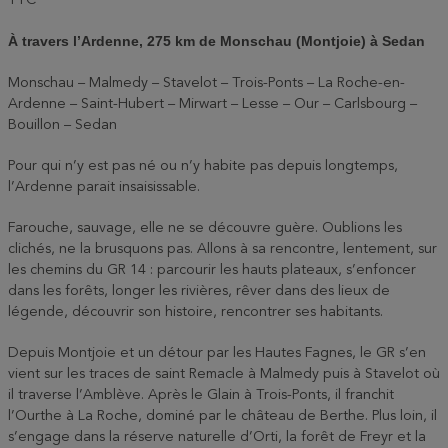
TTC
À travers l’Ardenne, 275 km de Monschau (Montjoie) à Sedan
Monschau – Malmedy – Stavelot – Trois-Ponts – La Roche-en-
Ardenne – Saint-Hubert – Mirwart – Lesse – Our – Carlsbourg –
Bouillon – Sedan
Pour qui n’y est pas né ou n’y habite pas depuis longtemps,
l’Ardenne parait insaisissable.
Farouche, sauvage, elle ne se découvre guère. Oublions les
clichés, ne la brusquons pas. Allons à sa rencontre, lentement, sur
les chemins du GR 14 : parcourir les hauts plateaux, s’enfoncer
dans les forêts, longer les rivières, rêver dans des lieux de
légende, découvrir son histoire, rencontrer ses habitants.
Depuis Montjoie et un détour par les Hautes Fagnes, le GR s’en
vient sur les traces de saint Remacle à Malmedy puis à Stavelot où
il traverse l’Amblève. Après le Glain à Trois-Ponts, il franchit
l’Ourthe à La Roche, dominé par le château de Berthe. Plus loin, il
s’engage dans la réserve naturelle d’Orti, la forêt de Freyr et la