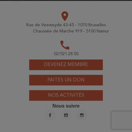
place
Rue de Veeweyde 43-45 - 1070 Bruxelles
Chaussée de Marche 919 - 5100 Namur
call
02/521.28.50
DEVENEZ MEMBRE
FAITES UN DON
NOS ACTIVITÉS
Nous suivre
FACEBOOK
YOUTUBE
INSTAGRAM