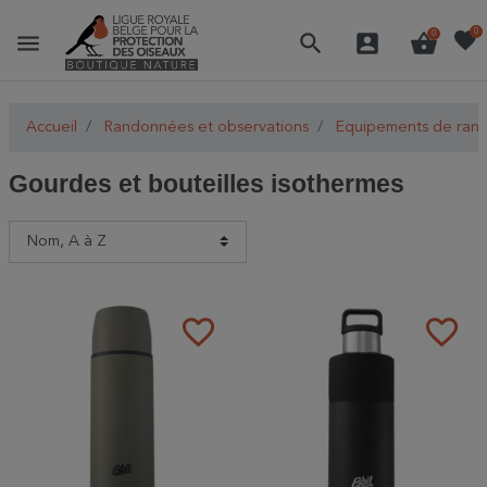
favorite
0
menu
search
account_box
shopping_basket
0
Accueil
Randonnées et observations
Equipements de ran
Gourdes et bouteilles isothermes
favorite_border
favorite_border