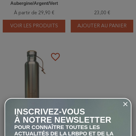
Aubergine/Argent/Vert
pomme/Bleu polaire
À partir de 29,90 €
23,00 €
VOIR LES PRODUITS
AJOUTER AU PANIER
favorite_border
INSCRIVEZ-VOUS
Swarovski - Gourde
À NOTRE NEWSLETTER
isotherme - WB
POUR CONNAÎTRE TOUTES LES
50,00 €
ACTUALITÉS DE LA LRBPO ET DE LA