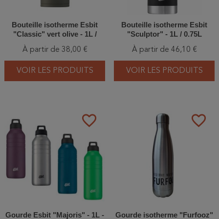
Bouteille isotherme Esbit
Bouteille isotherme Esbit
"Classic" vert olive - 1L /
"Sculptor" - 1L / 0.75L
0.75L
À partir de 38,00 €
À partir de 46,10 €
VOIR LES PRODUITS
VOIR LES PRODUITS
favorite_border
favorite_border
Gourde Esbit "Majoris" - 1L -
Gourde isotherme "Furfooz"