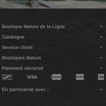
Vous pouvez vous désinscrire à tout moment.

Boutique Nature de la Ligue

Catalogue

Service client

Boutiques Nature

Paiement sécurisé

En partenariat avec :