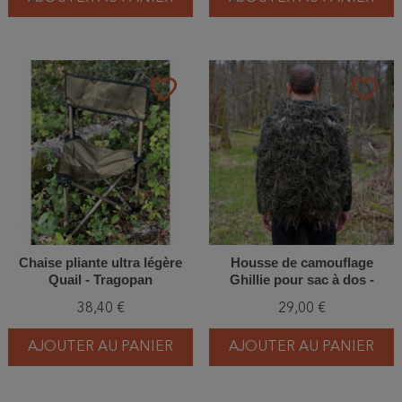
favorite_border
favorite_border
Chaise pliante ultra légère
Housse de camouflage
Quail - Tragopan
Ghillie pour sac à dos -
Tragopan
38,40 €
29,00 €
AJOUTER AU PANIER
AJOUTER AU PANIER