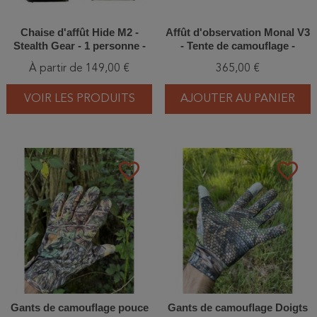
Chaise d'affût Hide M2 ​​-
Affût d'observation Monal V3
Stealth Gear - 1 personne -
- Tente de camouflage -
Vert ou marron
Tragopan
À partir de 149,00 €
365,00 €
VOIR LES PRODUITS
AJOUTER AU PANIER
favorite_border
favorite_border
Gants de camouflage pouce
Gants de camouflage Doigts