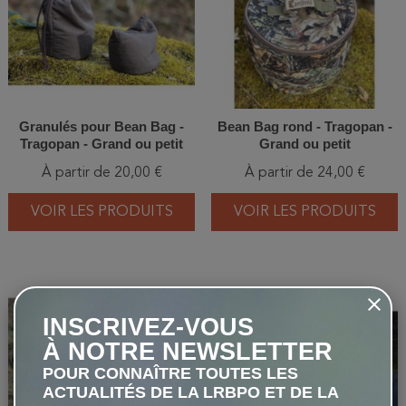
Granulés pour Bean Bag -
Bean Bag rond - Tragopan -
Tragopan - Grand ou petit
Grand ou petit
À partir de 20,00 €
À partir de 24,00 €
VOIR LES PRODUITS
VOIR LES PRODUITS
favorite_border
favorite_border
INSCRIVEZ-VOUS
À NOTRE NEWSLETTER
POUR CONNAÎTRE TOUTES LES
ACTUALITÉS DE LA LRBPO ET DE LA