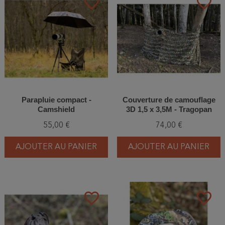
favorite_border
favorite_border
Parapluie compact -
Couverture de camouflage
Camshield
3D 1,5 x 3,5M - Tragopan
55,00 €
74,00 €
AJOUTER AU PANIER
AJOUTER AU PANIER
favorite_border
favorite_border