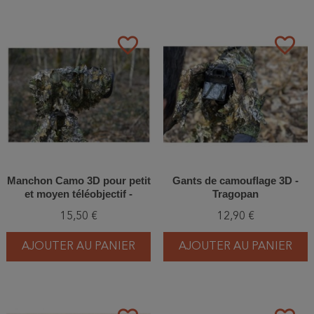
favorite_border
favorite_border
Manchon Camo 3D pour petit
Gants de camouflage 3D -
et moyen téléobjectif -
Tragopan
Tragopan
15,50 €
12,90 €
AJOUTER AU PANIER
AJOUTER AU PANIER