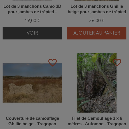
Lot de 3 manchons Camo 3D
Lot de 3 manchons Ghillie
pour jambes de trépied -
beige pour jambes de trépied
Tragopan
- Tragopan
19,00 €
36,00 €
VOIR
AJOUTER AU PANIER
favorite_border
favorite_border
Couverture de camouflage
Filet de Camouflage 3 x 6
Ghillie beige - Tragopan
mètres - Automne - Tragopan