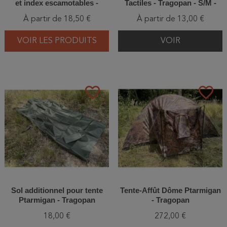
et index escamotables -
Tactiles - Tragopan - S/M -
Tragopan - S - M - L - XL/XXL
L/XL - XXL
À partir de 18,50 €
À partir de 13,00 €
VOIR LES PRODUITS
VOIR
favorite_border
favorite_border
Sol additionnel pour tente
Tente-Affût Dôme Ptarmigan
Ptarmigan - Tragopan
- Tragopan
18,00 €
272,00 €