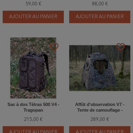
59,00 €
88,00 €
AJOUTER AU PANIER
AJOUTER AU PANIER
favorite_border
favorite_border
Sac à dos Tétras 500 V4 -
Affût d'observation V7 -
Tragopan
Tente de camouflage -
Tragopan
215,00 €
289,00 €
AJOUTER AU PANIER
AJOUTER AU PANIER