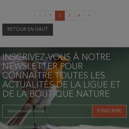
Précédent
Suivant
1
2
3
4
keyboard_arrow_left
keyboard_arrow_right
RETOUR EN HAUT
INSCRIVEZ-VOUS À NOTRE
NEWSLETTER POUR
CONNAÎTRE TOUTES LES
ACTUALITÉS DE LA LIGUE ET
DE LA BOUTIQUE NATURE
Vous pouvez vous désinscrire à tout moment.