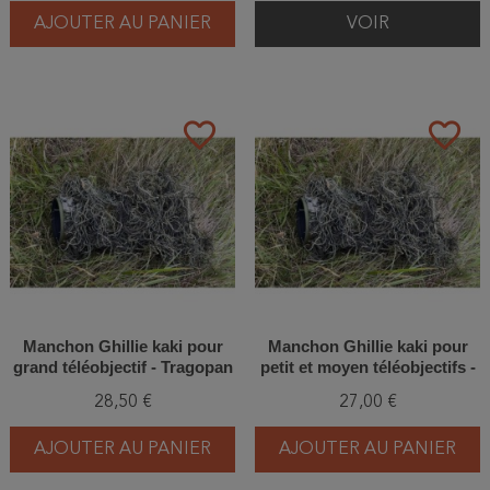
AJOUTER AU PANIER
VOIR
favorite_border
favorite_border
Manchon Ghillie kaki pour
Manchon Ghillie kaki pour
grand téléobjectif - Tragopan
petit et moyen téléobjectifs -
Tragopan
28,50 €
27,00 €
AJOUTER AU PANIER
AJOUTER AU PANIER