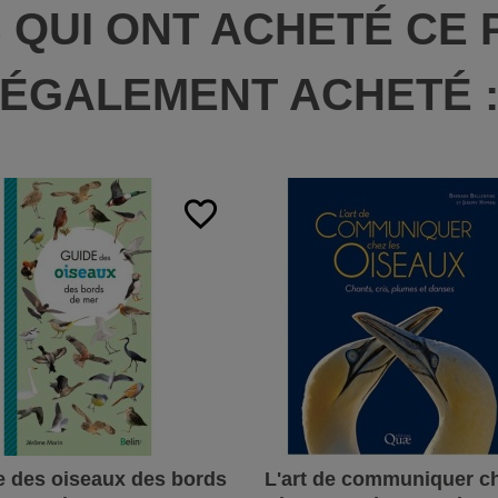
S QUI ONT ACHETÉ CE 
ÉGALEMENT ACHETÉ 
favorite_border
e des oiseaux des bords
L'art de communiquer ch