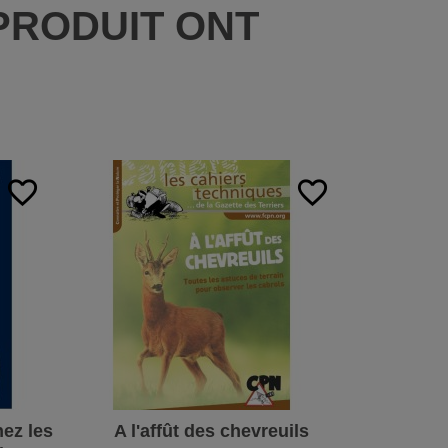
PRODUIT ONT
:
favorite_border
favorite_border
ez les
A l'affût des chevreuils
Sur la p