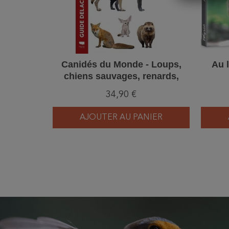
Canidés du Monde - Loups,
Au 
chiens sauvages, renards,
chacals, coyotes, et
34,90 €
apparentés
AJOUTER AU PANIER