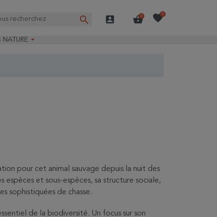
favorite
0
search
account_box
shopping_basket
0

S NATURE
e nature
ns longues
on Guide-Nature®
ation pour cet animal sauvage depuis la nuit des
es espèces et sous-espèces, sa structure sociale,
es sophistiquées de chasse.
ssentiel de la biodiversité. Un focus sur son