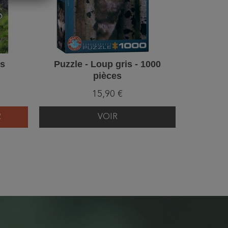
ps
Puzzle - Loup gris - 1000
Loups - 
pièces
15,90 €
R
VOIR
AJ