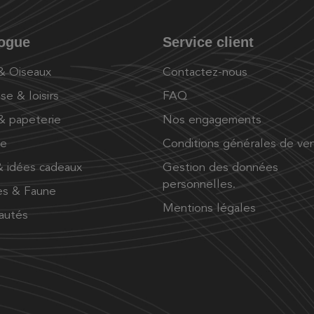
logue
Service client
 & Oiseaux
Contactez-nous
se & loisirs
FAQ
 & papeterie
Nos engagements
ue
Conditions générales de ve
 idées cadeaux
Gestion des données
personnelles.
es & Faune
Mentions légales
autés