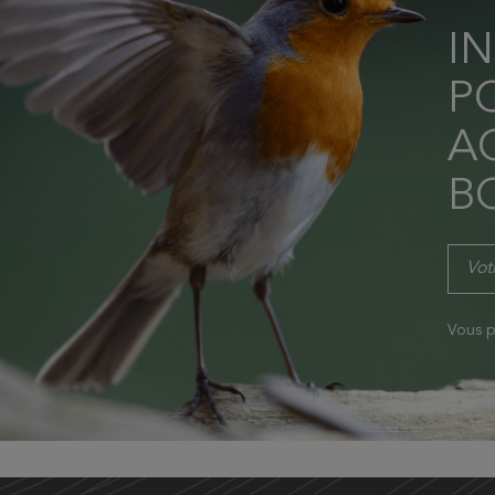
I
P
AC
B
Vous p