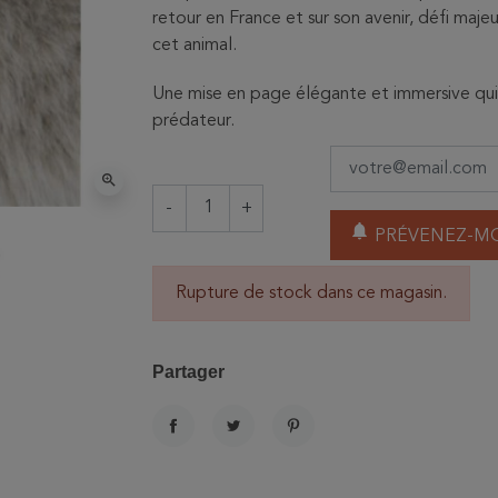
retour en France et sur son avenir, défi maj
cet animal.
Une mise en page élégante et immersive qui 
prédateur.
zoom_in
-
+
notifications
PRÉVENEZ-MO
Rupture de stock dans ce magasin.
Partager
PARTAGER
TWEET
PINTEREST