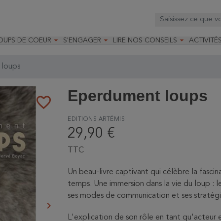



OUPS DE COEUR
S'ENGAGER
LIRE NOS CONSEILS
ACTIVITÉ
os
mandé par la LRBPO
Faire un don
Nourrir les oiseaux
Leçons d
ique
mandé par les CNB
Devenir membre
Installer un nichoir
Stages
loups
arques
Faire un legs
Installer un abreuvoir
Formatio
Devenir bénévole
Formati
Eperdument loups
favorite_border
EDITIONS ARTÉMIS
29,90 €
TTC
Un beau-livre captivant qui célèbre la fascin
temps. Une immersion dans la vie du loup : l
ses modes de communication et ses stratégi
keyboard_arrow_right
Suivant
L'explication de son rôle en tant qu'acteur e