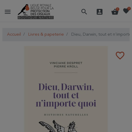
favorite
0
menu
search
account_box
shopping_basket
0
Accueil
Livres & papeterie
Dieu, Darwin, tout et n'importe 
favorite_border