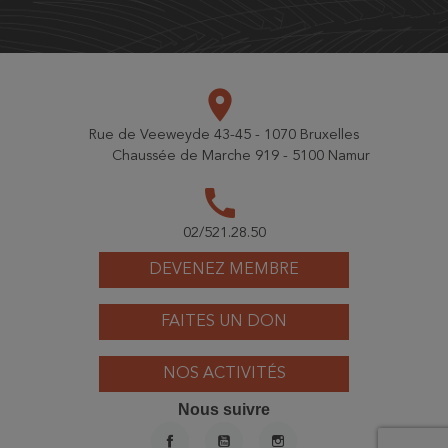
place
Rue de Veeweyde 43-45 - 1070 Bruxelles
Chaussée de Marche 919 - 5100 Namur
call
02/521.28.50
DEVENEZ MEMBRE
FAITES UN DON
NOS ACTIVITÉS
Nous suivre