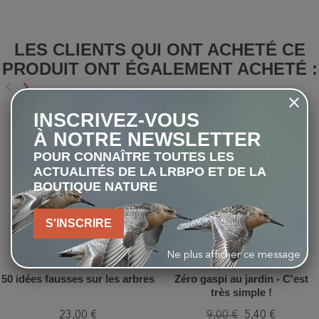
LES CLIENTS QUI ONT ACHETÉ CE
PRODUIT ONT ÉGALEMENT ACHETÉ :
keyboard_arrow_left
keyboard_arrow_right
Précédent
Suivant
INSCRIVEZ-VOUS
-40%
favorite_border
favorite_border
À NOTRE NEWSLETTER
POUR CONNAÎTRE TOUTES LES
ACTUALITÉS DE LA LRBPO ET DE LA
BOUTIQUE NATURE
S'INSCRIRE
Ne plus afficher ce message
50 idées fausses sur les arbres
Zéro gaspi au jardin - C'est
très simple !
23,00 €
9,00 €
5,40 €