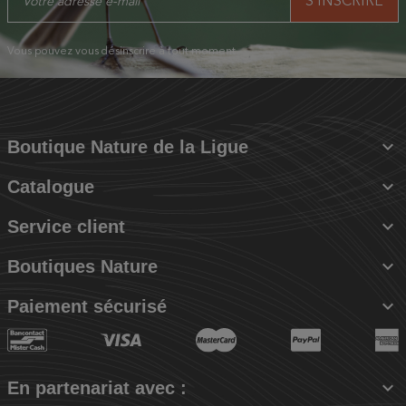
Vous pouvez vous désinscrire à tout moment.

Boutique Nature de la Ligue

Catalogue

Service client

Boutiques Nature

Paiement sécurisé

En partenariat avec :