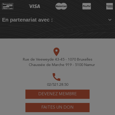

En partenariat avec :
place
Rue de Veeweyde 43-45 - 1070 Bruxelles
Chaussée de Marche 919 - 5100 Namur
call
02/521.28.50
DEVENEZ MEMBRE
FAITES UN DON