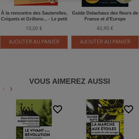
À la rencontre des Sauterelles,
Guide Delachaux des fleurs de
Criquets et Grillons... - Le petit
France et d'Europe
guide de l'orthoptériste en
10,00 €
40,90 €
herbe
AJOUTER AU PANIER
AJOUTER AU PANIER
VOUS AIMEREZ AUSSI
keyboard_arrow_left
keyboard_arrow_right
Précédent
Suivant
favorite_border
favorite_border