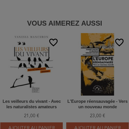
VOUS AIMEREZ AUSSI
favorite_border
favorite_border
Les veilleurs du vivant - Avec
L'Europe réensauvagée - Vers
les naturalistes amateurs
un nouveau monde
21,00 €
23,00 €
AJOUTER AU PANIER
AJOUTER AU PANIER