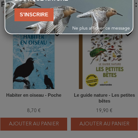
PRODUIT ONT ÉGALEMENT ACHETÉ :
keyboard_arrow_left
keyboard_arrow_right
S'INSCRIRE
Précédent
Suivant
Ne plus afficher ce message
favorite_border
favorite_border
Habiter en oiseau - Poche
Le guide nature - Les petites
bêtes
8,70 €
19,90 €
AJOUTER AU PANIER
AJOUTER AU PANIER