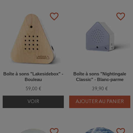
favorite_border
favorite_border
Boîte à sons "Lakesidebox" -
Boîte à sons "Nightingale
Bouleau
Classic" - Blanc-parme
59,00 €
39,90 €
VOIR
AJOUTER AU PANIER
favorite_border
favorite_border