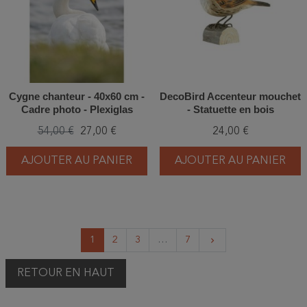
Cygne chanteur - 40x60 cm -
DecoBird Accenteur mouchet
Cadre photo - Plexiglas
- Statuette en bois
54,00 €
27,00 €
24,00 €
AJOUTER AU PANIER
AJOUTER AU PANIER
Suivant
1
2
3
…
7
keyboard_arrow_right
RETOUR EN HAUT