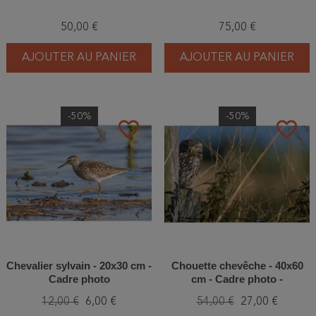
50,00 €
75,00 €
AJOUTER AU PANIER
AJOUTER AU PANIER
-50%
-50%
favorite_border
favorite_border
Chevalier sylvain - 20x30 cm -
Chouette chevêche - 40x60
Cadre photo
cm - Cadre photo -
Aluminium dibond
12,00 €
6,00 €
54,00 €
27,00 €