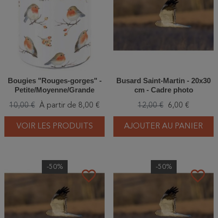
Bougies "Rouges-gorges" -
Busard Saint-Martin - 20x30
Petite/Moyenne/Grande
cm - Cadre photo
10,00 €
À partir de 8,00 €
12,00 €
6,00 €
VOIR LES PRODUITS
AJOUTER AU PANIER
-50%
-50%
favorite_border
favorite_border