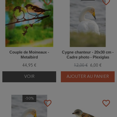
favorite_border
favorite_border
Couple de Moineaux -
Cygne chanteur - 20x30 cm -
Metalbird
Cadre photo - Plexiglas
44,95 €
12,00 €
6,00 €
VOIR
AJOUTER AU PANIER
-50%
favorite_border
favorite_border