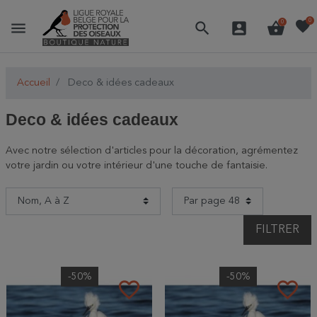
favorite
0
menu
search
account_box
shopping_basket
0
Accueil
Deco & idées cadeaux
Deco & idées cadeaux
Avec notre sélection d'articles pour la décoration, agrémentez
votre jardin ou votre intérieur d'une touche de fantaisie.
FILTRER
-50%
-50%
favorite_border
favorite_border