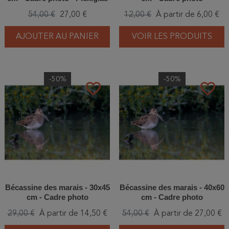
54,00 €
27,00 €
12,00 €
À partir de 6,00 €
AJOUTER AU PANIER
VOIR LES PRODUITS
-50%
-50%
favorite_border
favorite_border
Bécassine des marais - 30x45
Bécassine des marais - 40x60
cm - Cadre photo
cm - Cadre photo
29,00 €
À partir de 14,50 €
54,00 €
À partir de 27,00 €