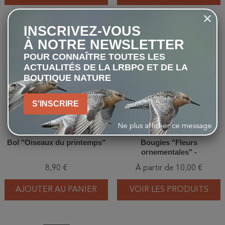
INSCRIVEZ-VOUS
favorite_border
favorite_border
À NOTRE NEWSLETTER
POUR CONNAÎTRE TOUTES LES
ACTUALITÉS DE LA LRBPO ET DE LA
BOUTIQUE NATURE
S'INSCRIRE
Ne plus afficher ce message
Bol "Oiseaux du printemps"
Bougies "Fleurs
ornementales" -
Petite/Moyenne
8,90 €
À partir de 10,00 €
AJOUTER AU PANIER
VOIR LES PRODUITS