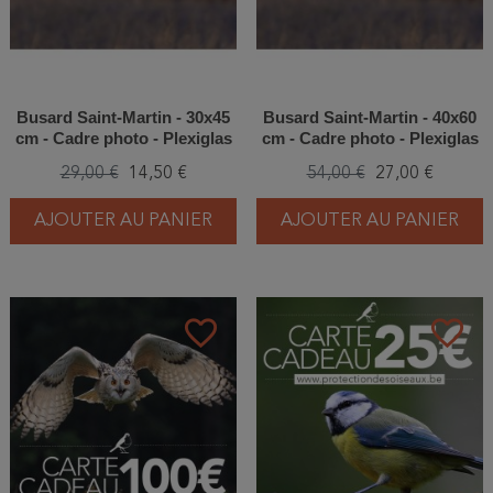
Busard Saint-Martin - 30x45
Busard Saint-Martin - 40x60
cm - Cadre photo - Plexiglas
cm - Cadre photo - Plexiglas
29,00 €
14,50 €
54,00 €
27,00 €
AJOUTER AU PANIER
AJOUTER AU PANIER
favorite_border
favorite_border