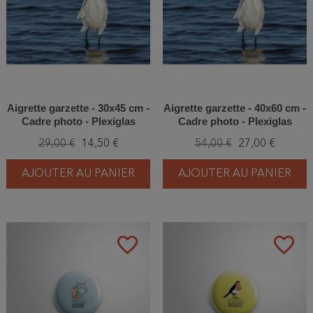
Aigrette garzette - 30x45 cm -
Aigrette garzette - 40x60 cm -
Cadre photo - Plexiglas
Cadre photo - Plexiglas
29,00 €
14,50 €
54,00 €
27,00 €
AJOUTER AU PANIER
AJOUTER AU PANIER
favorite_border
favorite_border