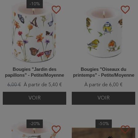
-10%
favorite_border
favorite_border
Bougies "Jardin des
Bougies "Oiseaux du
papillons" - Petite/Moyenne
printemps" - Petite/Moyenne
6,00 €
À partir de 5,40 €
À partir de 6,00 €
VOIR
VOIR
-20%
-50%
favorite_border
favorite_border