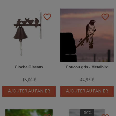
favorite_border
favorite_border
Cloche Oiseaux
Coucou gris - Metalbird
16,00 €
44,95 €
AJOUTER AU PANIER
AJOUTER AU PANIER
-50%