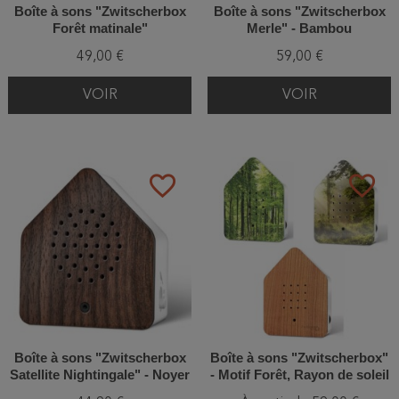
Boîte à sons "Zwitscherbox
Boîte à sons "Zwitscherbox
Forêt matinale"
Merle" - Bambou
49,00 €
59,00 €
VOIR
VOIR
favorite_border
favorite_border
Boîte à sons "Zwitscherbox
Boîte à sons "Zwitscherbox"
Satellite Nightingale" - Noyer
- Motif Forêt, Rayon de soleil
ou en bois de Cerisier