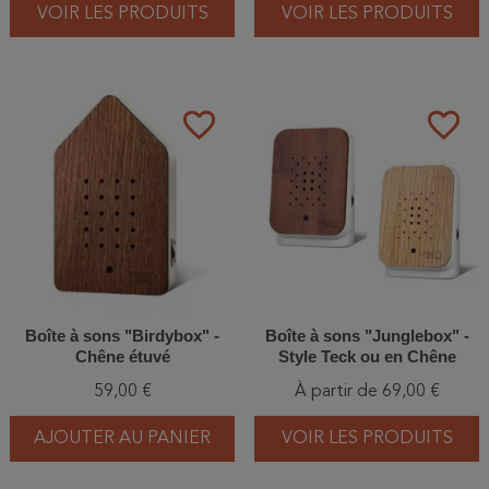
VOIR LES PRODUITS
VOIR LES PRODUITS
favorite_border
favorite_border
Boîte à sons "Birdybox" -
Boîte à sons "Junglebox" -
Chêne étuvé
Style Teck ou en Chêne
59,00 €
À partir de 69,00 €
AJOUTER AU PANIER
VOIR LES PRODUITS