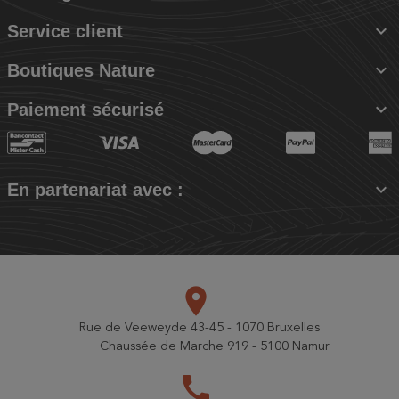

Service client

Boutiques Nature

Paiement sécurisé

En partenariat avec :
place
Rue de Veeweyde 43-45 - 1070 Bruxelles
Chaussée de Marche 919 - 5100 Namur
call