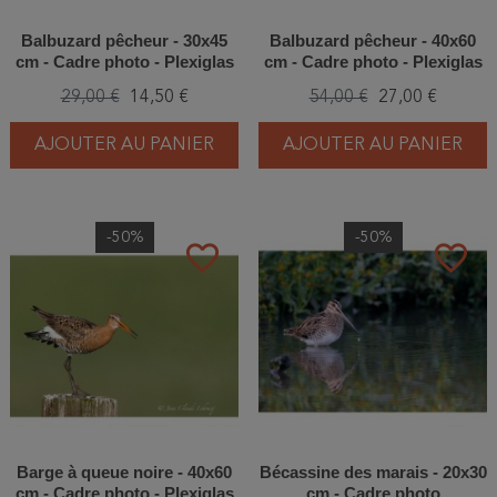
Balbuzard pêcheur - 30x45
Balbuzard pêcheur - 40x60
cm - Cadre photo - Plexiglas
cm - Cadre photo - Plexiglas
29,00 €
14,50 €
54,00 €
27,00 €
AJOUTER AU PANIER
AJOUTER AU PANIER
-50%
-50%
favorite_border
favorite_border
Barge à queue noire - 40x60
Bécassine des marais - 20x30
cm - Cadre photo - Plexiglas
cm - Cadre photo