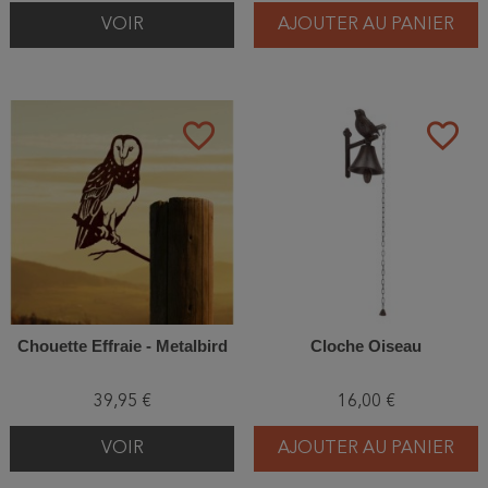
VOIR
AJOUTER AU PANIER
favorite_border
favorite_border
Chouette Effraie - Metalbird
Cloche Oiseau
39,95 €
16,00 €
VOIR
AJOUTER AU PANIER