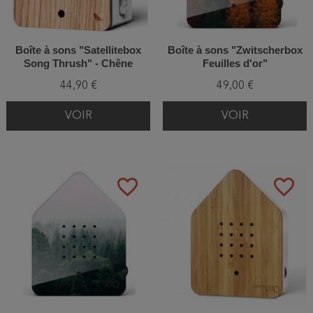
Boîte à sons "Satellitebox
Boîte à sons "Zwitscherbox
Song Thrush" - Chêne
Feuilles d'or"
44,90 €
49,00 €
VOIR
VOIR
favorite_border
favorite_border