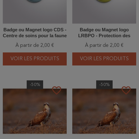
Badge ou Magnet logo CDS -
Badge ou Magnet logo
Centre de soins pour la faune
LRBPO - Protection des
sauvage
Oiseaux
À partir de 2,00 €
À partir de 2,00 €
VOIR LES PRODUITS
VOIR LES PRODUITS
-50%
-50%
favorite_border
favorite_border