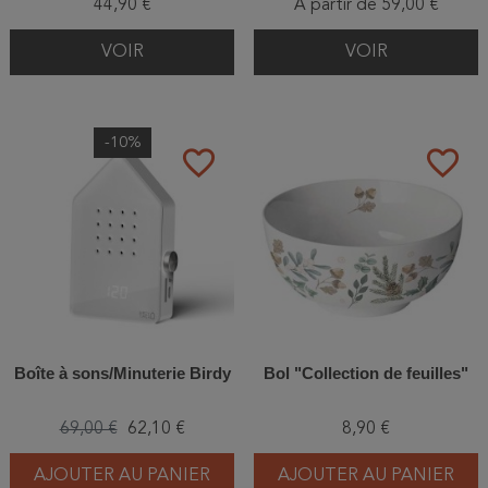
44,90 €
À partir de 59,00 €
VOIR
VOIR
-10%
favorite_border
favorite_border
Boîte à sons/Minuterie Birdy
Bol "Collection de feuilles"
69,00 €
62,10 €
8,90 €
AJOUTER AU PANIER
AJOUTER AU PANIER