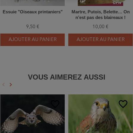
Essuie "Oiseaux printaniers"
Martre, Putois, Belette… On
n’est pas des blaireaux !
9,50 €
10,00 €
AJOUTER AU PANIER
AJOUTER AU PANIER
VOUS AIMEREZ AUSSI
keyboard_arrow_left
keyboard_arrow_right
Précédent
Suivant
favorite_border
favorite_border