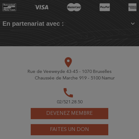

En partenariat avec :
place
Rue de Veeweyde 43-45 - 1070 Bruxelles
Chaussée de Marche 919 - 5100 Namur
call
02/521.28.50
DEVENEZ MEMBRE
FAITES UN DON