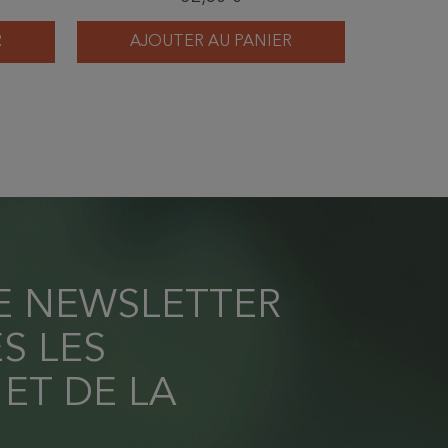
R
AJOUTER AU PANIER
AJ
RE NEWSLETTER
S LES
 ET DE LA