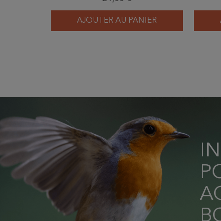
AJOUTER AU PANIER
I
P
AC
B