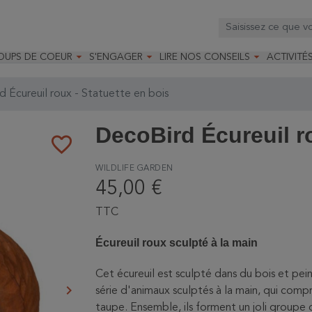



OUPS DE COEUR
S'ENGAGER
LIRE NOS CONSEILS
ACTIVITÉ
os
mandé par la LRBPO
Faire un don
Nourrir les oiseaux
Leçons d
ique
mandé par les CNB
Devenir membre
Installer un nichoir
Stages
 Écureuil roux - Statuette en bois
arques
Faire un legs
Installer un abreuvoir
Formatio
Devenir bénévole
Formati
DecoBird Écureuil ro
favorite_border
WILDLIFE GARDEN
45,00 €
TTC
Écureuil roux sculpté à la main
Cet écureuil est sculpté dans du bois et peint
keyboard_arrow_right
série d'animaux sculptés à la main, qui comp
Suivant
taupe. Ensemble, ils forment un joli groupe