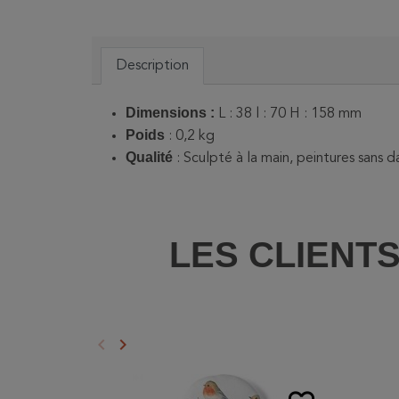
Description
Dimensions :
L : 38 l : 70 H : 158 mm
Poids
:
0,2 kg
Qualité
: Sculpté à la main, peintures sans 
LES CLIENT
keyboard_arrow_left
keyboard_arrow_right
Précédent
Suivant