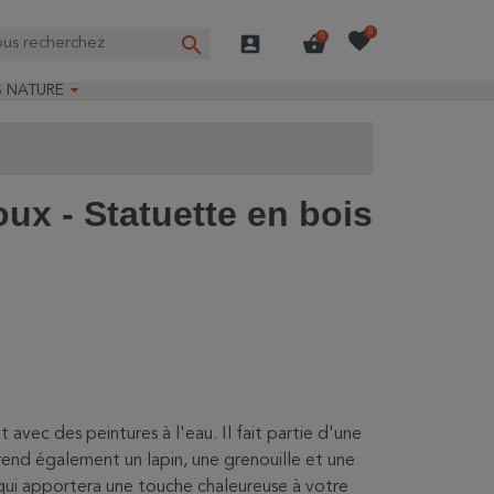
favorite
0
search
account_box
shopping_basket
0

S NATURE
e nature
ns longues
on Guide-Nature®
ux - Statuette en bois
 avec des peintures à l'eau. Il fait partie d'une
rend également un lapin, une grenouille et une
 qui apportera une touche chaleureuse à votre