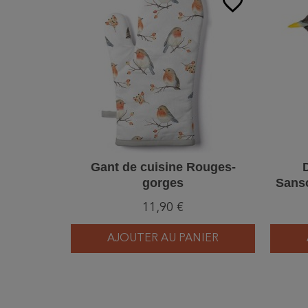
favorite_border
Gant de cuisine Rouges-
gorges
Sanso
11,90 €
AJOUTER AU PANIER