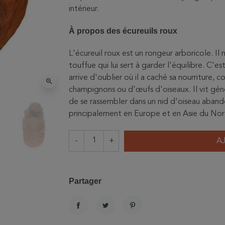
intérieur.
À propos des écureuils roux
L'écureuil roux est un rongeur arboricole. 
touffue qui lui sert à garder l'équilibre. C'est
arrive d'oublier où il a caché sa nourriture,
zoom_in
champignons ou d'œufs d'oiseaux. Il vit génér
de se rassembler dans un nid d'oiseau aband
principalement en Europe et en Asie du Nor
-
+
A
Partager
PARTAGER
TWEET
PINTEREST