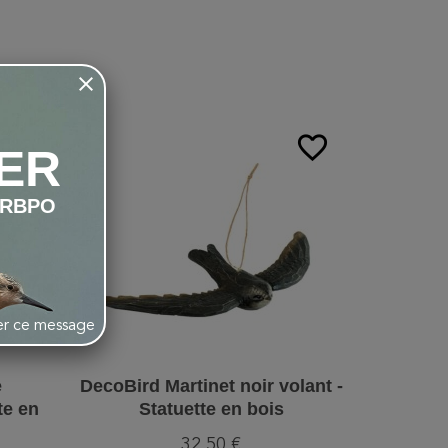
favorite_border
favorite_border
ER
LRBPO
her ce message
e
DecoBird Martinet noir volant -
DecoBird
te en
Statuette en bois
St
32,50 €