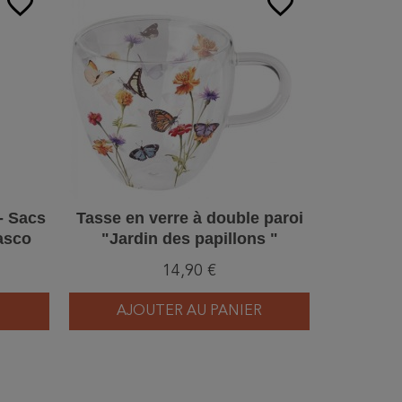
favorite_border
favorite_border
- Sacs
Tasse en verre à double paroi
A l'écou
Gasco
"Jardin des papillons "
jardin -
14,90 €
AJOUTER AU PANIER
AJ