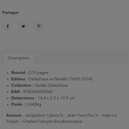
Partager
PARTAGER
TWEET
PINTEREST
Description
Broché
: 272 pages
Editeur
: Delachaux et Niestlé (16/01/2014)
Collection :
Guide Delachaux
EAN
: 9782603020562
Dimensions
: 14,4 x 2,5 x 19,9 cm
Poids :
0,640kg
Auteurs
: Jacqueline Cabioc'h - Jean-Yves Floc'h - Alain Le
Toquin - Charles François Boudouresque