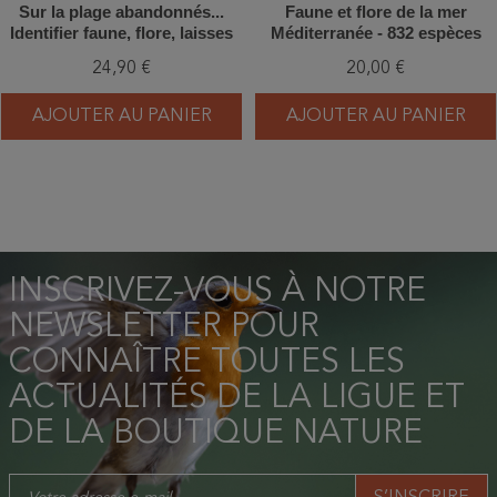
Sur la plage abandonnés...
Faune et flore de la mer
Identifier faune, flore, laisses
Méditerranée - 832 espèces
de mer et objets échoués
illustrées - 2ème Edition
24,90 €
20,00 €
AJOUTER AU PANIER
AJOUTER AU PANIER
INSCRIVEZ-VOUS À NOTRE
NEWSLETTER POUR
CONNAÎTRE TOUTES LES
ACTUALITÉS DE LA LIGUE ET
DE LA BOUTIQUE NATURE