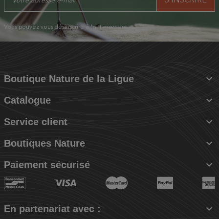
Vous pouvez vous désinscrire à tout moment.

Boutique Nature de la Ligue

Catalogue

Service client

Boutiques Nature

Paiement sécurisé

En partenariat avec :