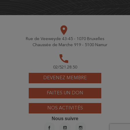
place
Rue de Veeweyde 43-45 - 1070 Bruxelles
Chaussée de Marche 919 - 5100 Namur
call
02/521.28.50
DEVENEZ MEMBRE
FAITES UN DON
NOS ACTIVITÉS
Nous suivre