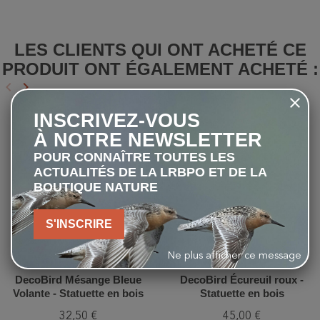
LES CLIENTS QUI ONT ACHETÉ CE
PRODUIT ONT ÉGALEMENT ACHETÉ :
keyboard_arrow_left
keyboard_arrow_right
Précédent
Suivant
INSCRIVEZ-VOUS
favorite_border
favorite_border
À NOTRE NEWSLETTER
POUR CONNAÎTRE TOUTES LES
ACTUALITÉS DE LA LRBPO ET DE LA
BOUTIQUE NATURE
S'INSCRIRE
Ne plus afficher ce message
DecoBird Mésange Bleue
DecoBird Écureuil roux -
Volante - Statuette en bois
Statuette en bois
32,50 €
45,00 €