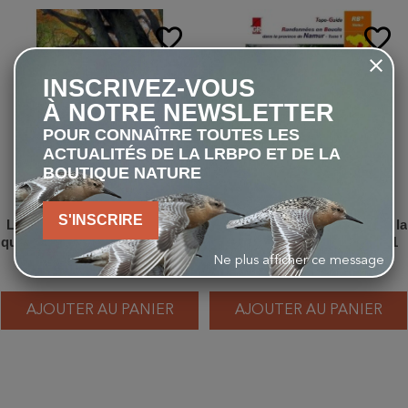
favorite_border
favorite_border
INSCRIVEZ-VOUS
À NOTRE NEWSLETTER
POUR CONNAÎTRE TOUTES LES
ACTUALITÉS DE LA LRBPO ET DE LA
BOUTIQUE NATURE
S'INSCRIRE
La vie secrète des arbres - Ce
Randonnées en Boucle dans la
qu'ils ressentent - Comment ils
province de Namur - Tome 1
communiquent - Edition
Ne plus afficher ce message
20,90 €
23,00 €
normale
AJOUTER AU PANIER
AJOUTER AU PANIER