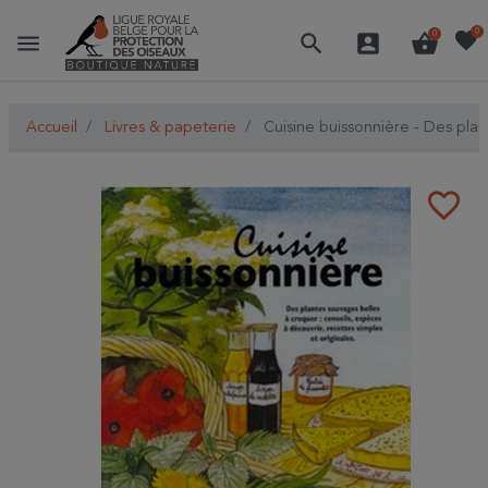
favorite
0
menu
search
account_box
shopping_basket
0
Accueil
Livres & papeterie
Cuisine buissonnière - Des plan
favorite_border