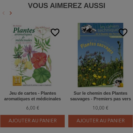
VOUS AIMEREZ AUSSI
keyboard_arrow_left
keyboard_arrow_right
Précédent
Suivant
favorite_border
favorite_border
Jeu de cartes - Plantes
Sur le chemin des Plantes
aromatiques et médicinales
sauvages - Premiers pas vers
la botanique amusante
6,00 €
10,00 €
AJOUTER AU PANIER
AJOUTER AU PANIER