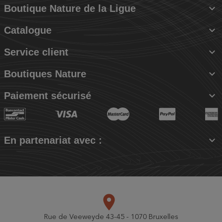

Boutique Nature de la Ligue

Catalogue

Service client

Boutiques Nature

Paiement sécurisé

En partenariat avec :
place
Rue de Veeweyde 43-45 - 1070 Bruxelles