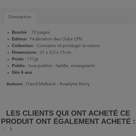
Description
Broché
: 72 pages
Editeur
: Fédération des Clubs CPN
Collection
: Connaitre et protéger la nature
Dimensions
: 21 x 0,5 x 15 cm
Poids
: 171gr
Public
: tous publics - famille, enseignants
Dès 6 ans
Auteurs
: David Melbeck - Roselyne Berry
LES CLIENTS QUI ONT ACHETÉ CE
PRODUIT ONT ÉGALEMENT ACHETÉ :
keyboard_arrow_left
keyboard_arrow_right
Précédent
Suivant