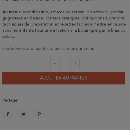
une initiation à la botanique par le biais du palais...
Au menu
: identification, astuces de terrain, planches du parfait
grignoteur en balade, conseils pratiques, précautions à prendre,
techniques de préparation et recettes faciles à mettre en œuvre
avec les enfants. Pour une initiation à la botanique par le biais du
palais...
Expériences étonnantes et amusantes garanties.
-
+
AJOUTER AU PANIER
Partager
PARTAGER
TWEET
PINTEREST