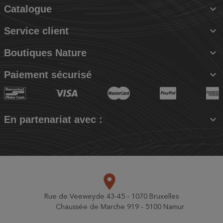

Catalogue

Service client

Boutiques Nature

Paiement sécurisé

En partenariat avec :
place
Rue de Veeweyde 43-45 - 1070 Bruxelles
Chaussée de Marche 919 - 5100 Namur