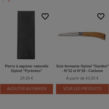
keyboard_arrow_left
keyboard_arrow_right
Précédent
Suivant
favorite_border
favorite_border
Pierre à aiguiser naturelle
Scie fermante Opinel "Garden"
Opinel "Pyrénées"
- N°12 et N°18 - Carbone
29,00 €
À partir de 43,00 €
AJOUTER AU PANIER
VOIR LES PRODUITS