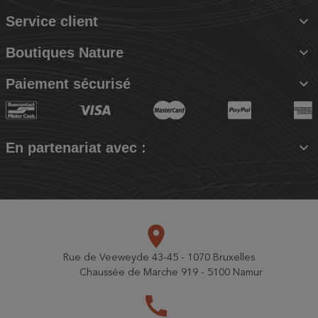

Service client

Boutiques Nature

Paiement sécurisé

En partenariat avec :
place
Rue de Veeweyde 43-45 - 1070 Bruxelles
Chaussée de Marche 919 - 5100 Namur
call