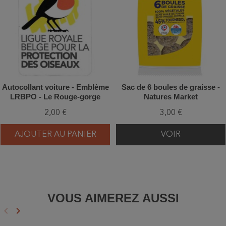
Autocollant voiture - Emblème
Sac de 6 boules de graisse -
LRBPO - Le Rouge-gorge
Natures Market
(Fond transparent - vertical)
2,00 €
3,00 €
AJOUTER AU PANIER
VOIR
VOUS AIMEREZ AUSSI
keyboard_arrow_left
keyboard_arrow_right
Précédent
Suivant