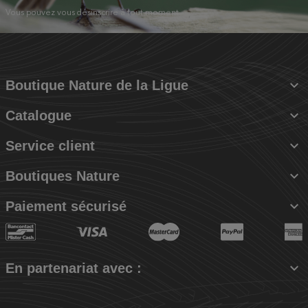
Vous pouvez vous désinscrire à tout moment.

Boutique Nature de la Ligue

Catalogue

Service client

Boutiques Nature

Paiement sécurisé

En partenariat avec :