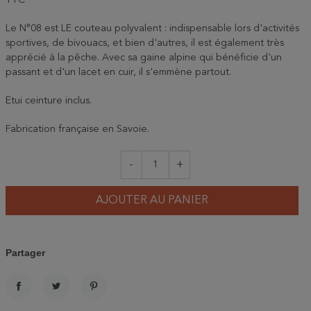
TTC
Le N°08 est LE couteau polyvalent : indispensable lors d'activités
sportives, de bivouacs, et bien d'autres, il est également très
apprécié à la pêche. Avec sa gaine alpine qui bénéficie d'un
passant et d'un lacet en cuir, il s'emmène partout.
Etui ceinture inclus.
Fabrication française en Savoie.
-
+
AJOUTER AU PANIER
Partager
PARTAGER
TWEET
PINTEREST