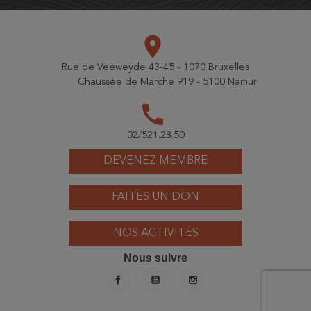
place
Rue de Veeweyde 43-45 - 1070 Bruxelles
Chaussée de Marche 919 - 5100 Namur
call
02/521.28.50
DEVENEZ MEMBRE
FAITES UN DON
NOS ACTIVITÉS
Nous suivre
FACEBOOK
YOUTUBE
INSTAGRAM