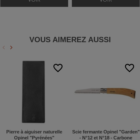
VOIR
VOIR
VOUS AIMEREZ AUSSI
keyboard_arrow_left
keyboard_arrow_right
Précédent
Suivant
favorite_border
favorite_border
Pierre à aiguiser naturelle
Scie fermante Opinel "Garden"
Opinel "Pyrénées"
- N°12 et N°18 - Carbone