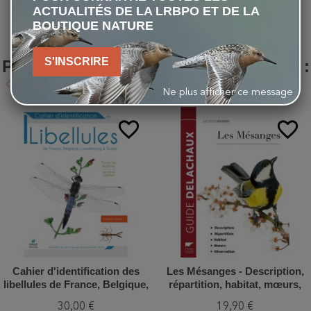
ACTUALITÉS DE LA LRBPO ET DE LA
BOUTIQUE NATURE
LES CLIENTS QUI ONT ACHETÉ CE
S'INSCRIRE
PRODUIT ONT ÉGALEMENT ACHETÉ :
keyboard_arrow_left
keyboard_arrow_right
Précédent
Suivant
Ne plus afficher ce message
favorite_border
favorite_border
Cahier d'identification des
Les Mésanges - Description,
libellules de France, Belgique,
répartition, habitat, mœurs,
Luxembourg et Suisse - 3ème
observation
30,00 €
19,90 €
édition