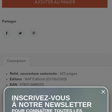
AJOUTER AU PANIER
Partager
PARTAGER
TWEET
PINTEREST
Description
Relié
couverture cartonnée
,
: 625 pages
Editeur
: NAP Editions (01/06/2005)
EAN
: 978913688055
Dimensions
: 13 × 20 × 3 cm
Poids
: 0,660Kg
INSCRIVEZ-VOUS
À NOTRE NEWSLETTER
Textes et illustrations :
Gaëtan du CHATENET
POUR CONNAÎTRE TOUTES LES