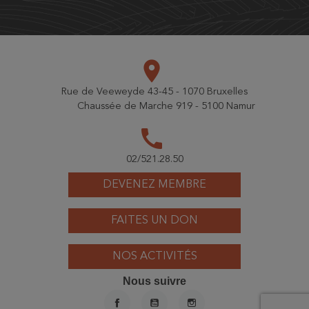
place
Rue de Veeweyde 43-45 - 1070 Bruxelles
Chaussée de Marche 919 - 5100 Namur
call
02/521.28.50
DEVENEZ MEMBRE
FAITES UN DON
NOS ACTIVITÉS
Nous suivre