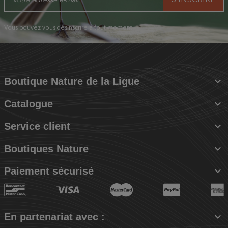
Vous pouvez vous désinscrire à tout moment.

Boutique Nature de la Ligue

Catalogue

Service client

Boutiques Nature

Paiement sécurisé

En partenariat avec :