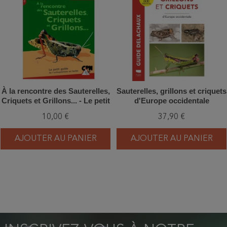
À la rencontre des Sauterelles,
Sauterelles, grillons et criquets
Criquets et Grillons... - Le petit
d'Europe occidentale
guide de l'orthoptériste en
10,00 €
37,90 €
herbe
AJOUTER AU PANIER
AJOUTER AU PANIER