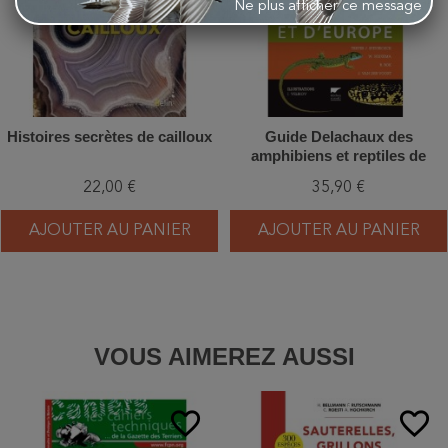
Ne plus afficher ce message
Histoires secrètes de cailloux
Guide Delachaux des
amphibiens et reptiles de
France et d'Europe
22,00 €
35,90 €
AJOUTER AU PANIER
AJOUTER AU PANIER
VOUS AIMEREZ AUSSI
favorite_border
favorite_border