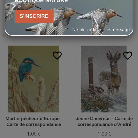
BOUTIQUE NATURE
S'INSCRIRE
VOUS AIMEREZ AUSSI
Ne plus afficher ce message
keyboard_arrow_left
keyboard_arrow_right
Précédent
Suivant
favorite_border
favorite_border
Martin-pêcheur d'Europe -
Jeune Chevreuil - Carte de
Carte de correspondance
correspondance d'André
d'André Buzin
Buzin
1,00 €
1,00 €