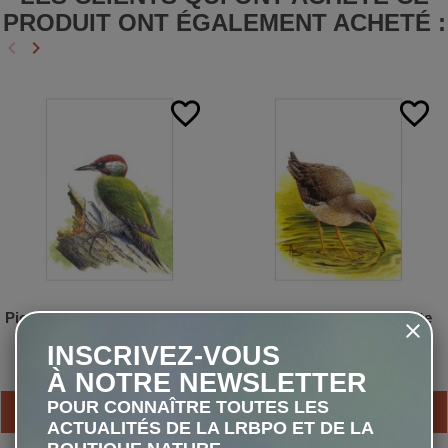
PRODUIT ONT ÉGALEMENT ACHETÉ :
keyboard_arrow_left
keyboard_arrow_right
Précédent
Suivant
favorite_border
favorite_border
Pic vert - Carte d'André Buzin
Chevalier gambette - Carte
d'André Buzin
INSCRIVEZ-VOUS
1,00 €
1,00 €
À NOTRE NEWSLETTER
POUR CONNAÎTRE TOUTES LES
AJOUTER AU PANIER
AJOUTER AU PANIER
ACTUALITÉS DE LA LRBPO ET DE LA