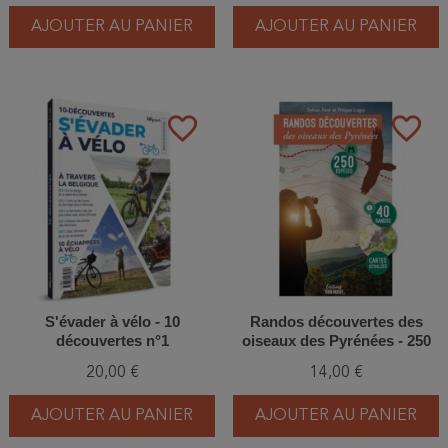
AJOUTER AU PANIER
AJOUTER AU PANIER
favorite_border
favorite_border
S'évader à vélo - 10
Randos découvertes des
découvertes n°1
oiseaux des Pyrénées - 250
espèces, 40 itinéraires, cartes
20,00 €
14,00 €
détaillées
AJOUTER AU PANIER
AJOUTER AU PANIER