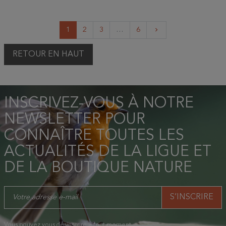
Suivant
1
2
3
…
6
keyboard_arrow_right
RETOUR EN HAUT
INSCRIVEZ-VOUS À NOTRE
NEWSLETTER POUR
CONNAÎTRE TOUTES LES
ACTUALITÉS DE LA LIGUE ET
DE LA BOUTIQUE NATURE
Vous pouvez vous désinscrire à tout moment.