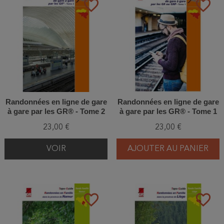
favorite_border
favorite_border
Randonnées en ligne de gare
Randonnées en ligne de gare
à gare par les GR® - Tome 2
à gare par les GR® - Tome 1
23,00 €
23,00 €
VOIR
AJOUTER AU PANIER
favorite_border
favorite_border