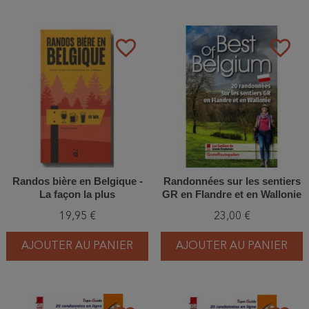
favorite_border
favorite_border
Randos bière en Belgique -
Randonnées sur les sentiers
La façon la plus
GR en Flandre et en Wallonie
rafraîchissante de voir la
- Best of Belgium
19,95 €
23,00 €
Belgique
AJOUTER AU PANIER
AJOUTER AU PANIER