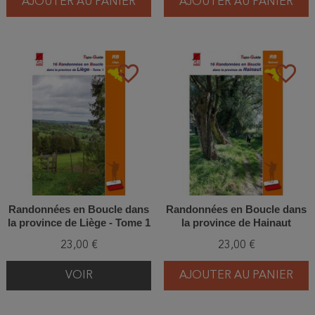
AJOUTER AU PANIER
AJOUTER AU PANIER
favorite_border
favorite_border
Randonnées en Boucle dans
Randonnées en Boucle dans
la province de Liège - Tome 1
la province de Hainaut
23,00 €
23,00 €
VOIR
AJOUTER AU PANIER