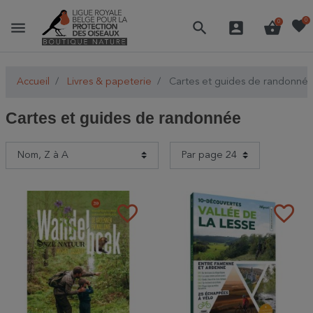
favorite
0
menu
search
account_box
shopping_basket
0
Accueil
Livres & papeterie
Cartes et guides de randonné
Cartes et guides de randonnée
favorite_border
favorite_border