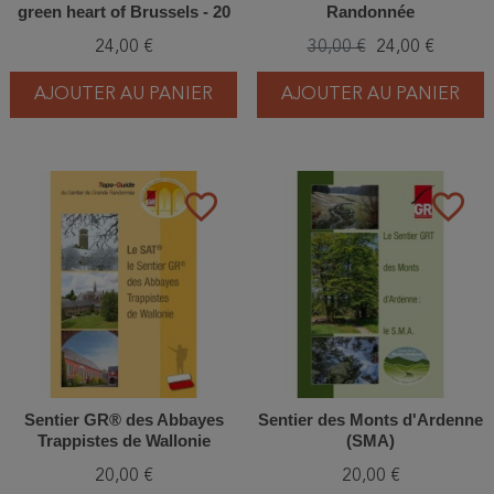
green heart of Brussels - 20
Randonnée
walking and cycling routes to
24,00 €
30,00 €
24,00 €
escape the city
AJOUTER AU PANIER
AJOUTER AU PANIER
favorite_border
favorite_border
Sentier GR® des Abbayes
Sentier des Monts d'Ardenne
Trappistes de Wallonie
(SMA)
(SAT®)
20,00 €
20,00 €