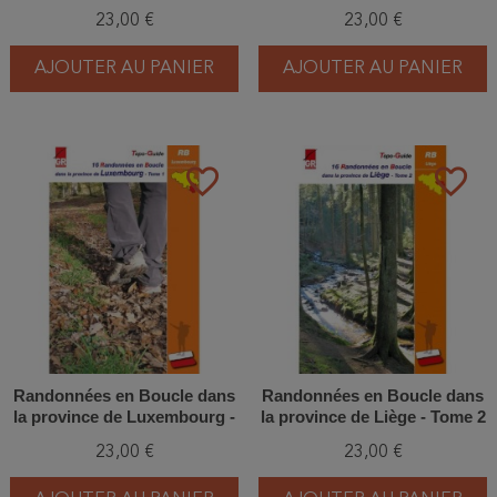
1
Tome 2
23,00 €
23,00 €
AJOUTER AU PANIER
AJOUTER AU PANIER
favorite_border
favorite_border
Randonnées en Boucle dans
Randonnées en Boucle dans
la province de Luxembourg -
la province de Liège - Tome 2
Tome 1
23,00 €
23,00 €