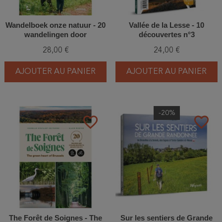
Wandelboek onze natuur - 20
Vallée de la Lesse - 10
wandelingen door
découvertes n°3
natuurgebieden in de
28,00 €
24,00 €
Ardennen en Wallonië
AJOUTER AU PANIER
AJOUTER AU PANIER
-20%
favorite_border
favorite_border
The Forêt de Soignes - The
Sur les sentiers de Grande