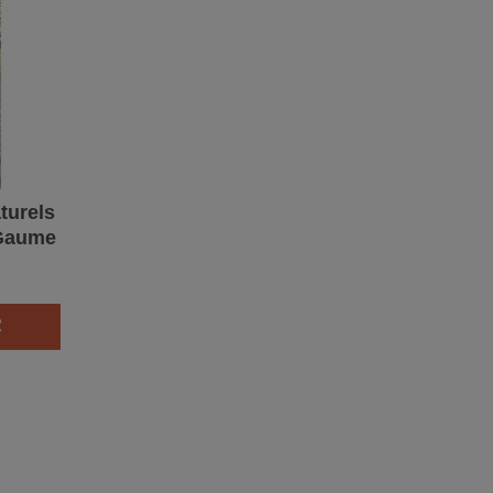
turels
 Gaume
R