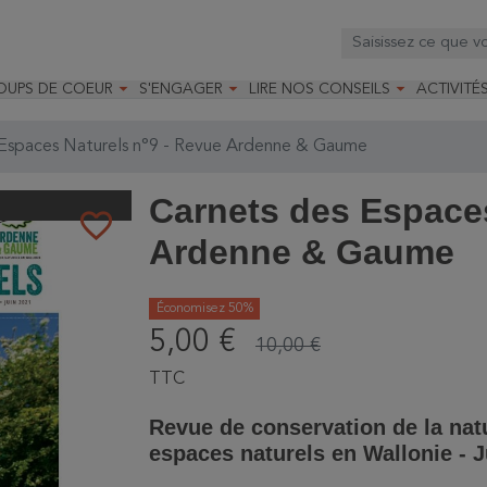



OUPS DE COEUR
S'ENGAGER
LIRE NOS CONSEILS
ACTIVITÉ
os
mandé par la LRBPO
Faire un don
Nourrir les oiseaux
Leçons d
ique
mandé par les CNB
Devenir membre
Installer un nichoir
Stages
Espaces Naturels n°9 - Revue Ardenne & Gaume
arques
Faire un legs
Installer un abreuvoir
Formatio
Devenir bénévole
Formati
Carnets des Espaces
favorite_border
Ardenne & Gaume
Économisez 50%
5,00 €
10,00 €
TTC
Revue de conservation de la nat
espaces naturels en Wallonie - 