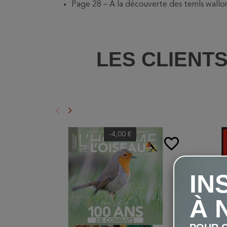
Page 28 – À la découverte des terrils wallo
LES CLIENT
keyboard_arrow_left
keyboard_arrow_right
Précédent
Suivant
-4,00 €
favorite_border
IN
À 