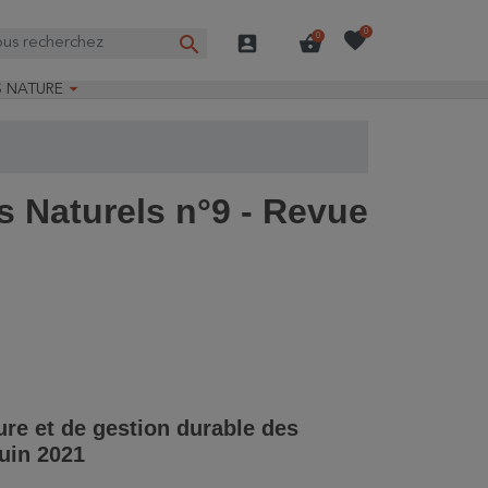
favorite
0
search
account_box
shopping_basket
0

S NATURE
e nature
ns longues
on Guide-Nature®
 Naturels n°9 - Revue
ure et de gestion durable des
Juin 2021