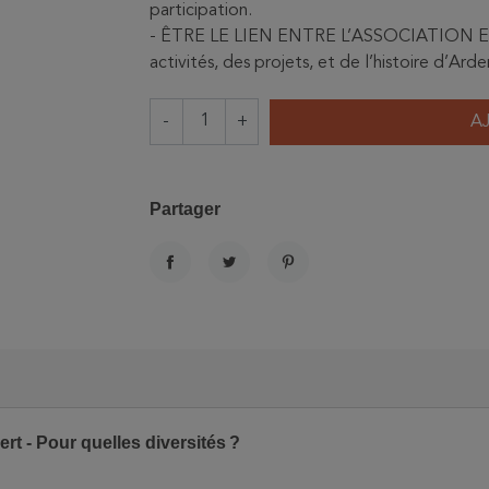
participation.
- ÊTRE LE LIEN ENTRE L’ASSOCIATION ET
activités, des projets, et de l’histoire d’A
-
+
A
Partager
PARTAGER
TWEET
PINTEREST
rt - Pour quelles diversités ?