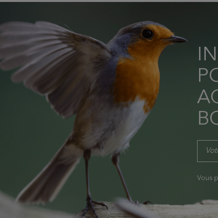
I
P
AC
B
Vous p