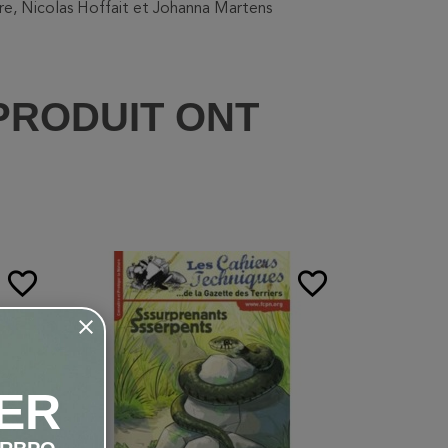
gre, Nicolas Hoffait et Johanna Martens
PRODUIT ONT
:
favorite_border
favorite_border
ER