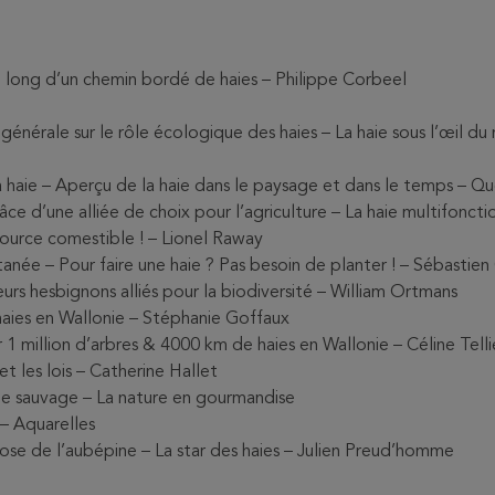
u long d’un chemin bordé de haies – Philippe Corbeel
énérale sur le rôle écologique des haies – La haie sous l’œil du 
la haie – Aperçu de la haie dans le paysage et dans le temps – 
ce d’une alliée de choix pour l’agriculture – La haie multifonct
source comestible ! – Lionel Raway
anée – Pour faire une haie ? Pas besoin de planter ! – Sébastie
urs hesbignons alliés pour la biodiversité – William Ortmans
haies en Wallonie – Stéphanie Goffaux
 1 million d’arbres & 4000 km de haies en Wallonie – Céline Telli
et les lois – Catherine Hallet
ine sauvage – La nature en gourmandise
 – Aquarelles
ose de l’aubépine – La star des haies – Julien Preud’homme