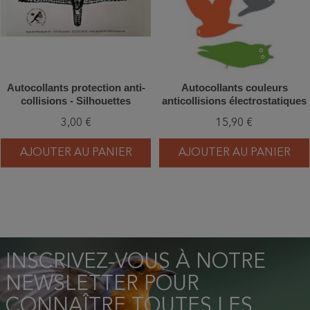
Autocollants protection anti-
Autocollants couleurs
collisions - Silhouettes
anticollisions électrostatiques
rapaces
- Chouettes - Lot de 4
3,00 €
15,90 €
AJOUTER AU PANIER
AJOUTER AU PANIER
INSCRIVEZ-VOUS À NOTRE
NEWSLETTER POUR
CONNAÎTRE TOUTES LES