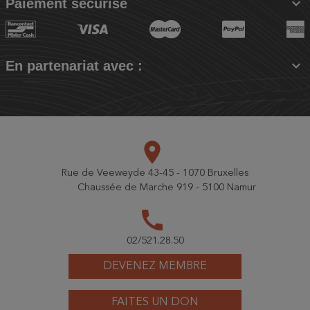

Paiement sécurisé

En partenariat avec :
place
Rue de Veeweyde 43-45 - 1070 Bruxelles
Chaussée de Marche 919 - 5100 Namur
call
02/521.28.50
DEVENEZ MEMBRE
FAITES UN DON