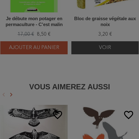
Je débute mon potager en
Bloc de graisse végétale aux
permaculture - C'est malin
noix
17,00 €
8,50 €
3,20 €
AJOUTER AU PANIER
VOIR
VOUS AIMEREZ AUSSI
keyboard_arrow_left
keyboard_arrow_right
Précédent
Suivant
favorite_border
favorite_border