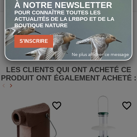
À NOTRE NEWSLETTER
Description
POUR CONNAÎTRE TOUTES LES
ACTUALITÉS DE LA LRBPO ET DE LA
Couleur
: transparent
BOUTIQUE NATURE
Diamètre
: 26,5cm
Epaisseur
: 0,3cm
S'INSCRIRE
Matériau
: polycarbonate
Ne plus afficher ce message
LES CLIENTS QUI ONT ACHETÉ CE
PRODUIT ONT ÉGALEMENT ACHETÉ :
keyboard_arrow_left
keyboard_arrow_right
Précédent
Suivant
favorite_border
favorite_border