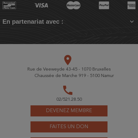

En partenariat avec :
place
Rue de Veeweyde 43-45 - 1070 Bruxelles
Chaussée de Marche 919 - 5100 Namur
call
02/521.28.50
DEVENEZ MEMBRE
FAITES UN DON