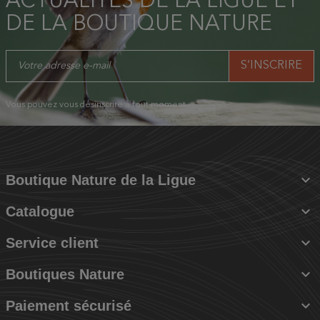
ACTUALITÉS DE LA LIGUE ET
DE LA BOUTIQUE NATURE
Vous pouvez vous désinscrire à tout moment.

Boutique Nature de la Ligue

Catalogue

Service client

Boutiques Nature

Paiement sécurisé