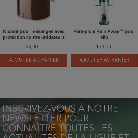
Nichoir pour mésanges avec
Pare-pluie Rain Away™ pour
protection contre prédateurs
silo
34mm - Béton de bois -
48,00 €
13,00 €
Schwegler (3SV - 122/1)
AJOUTER AU PANIER
AJOUTER AU PANIER
INSCRIVEZ-VOUS À NOTRE
NEWSLETTER POUR
CONNAÎTRE TOUTES LES