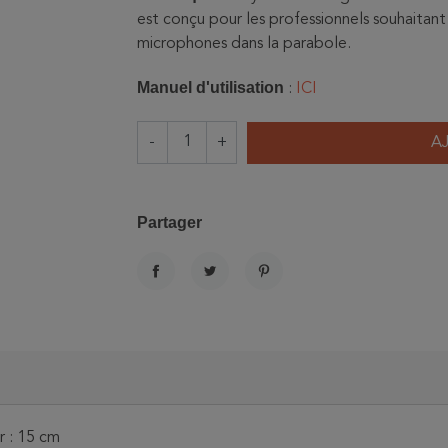
est conçu pour les professionnels souhaitant 
microphones dans la parabole.
Manuel d'utilisation
:
ICI
-
+
A
Partager
PARTAGER
TWEET
PINTEREST
r : 15 cm