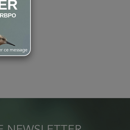
ER
LRBPO
her ce message