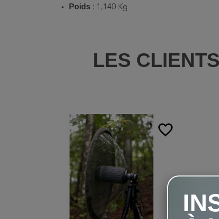
Poids
: 1,140 Kg
LES CLIENT
favorite_border
IN