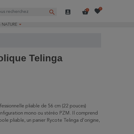
favorite
0
search
account_box
shopping_basket
0

S NATURE
e nature
ns longues
on Guide-Nature®
olique Telinga
fessionnelle pliable de 56 cm (22 pouces)
configuration mono ou stéréo PZM. Il comprend
le pliable, un panier Rycote Telinga d'origine,