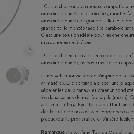
- Cartouche mono en mousse compatible ave
omnidirectionnels ou cardioïdes, montés fac
omnidirectionnels de grande taille). Elle p
grande taille montés face à la parabole san
C'est une solution idéale pour les chercheurs
microphones cardioïdes.
zoom_in
- Cartouche en mousse stéréo pour les confi
omnidirectionnels, micros-cravates ou capsul
La nouvelle mousse stéréo s'inspire de la tra
animalières. Elle consiste à placer une plaqu
séparer les deux canaux et créer un fond sté
les deux canaux de manière égale (mono). C
anti-vent Telinga Rycote, permettant ainsi 
dès la sortie de nouveaux microphones ou ca
plaque/baffle préinstallée et s'insère facileme
Remarque
: le système Telinga Modular est 