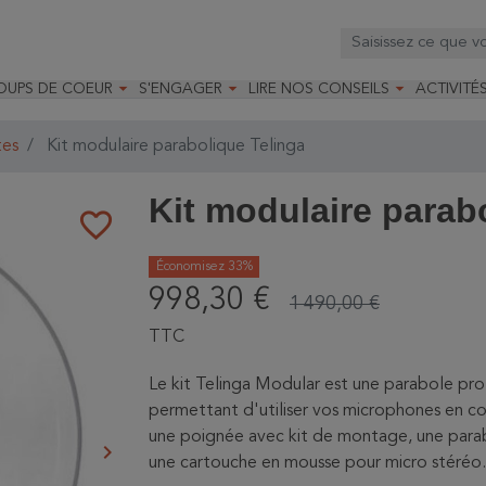



OUPS DE COEUR
S'ENGAGER
LIRE NOS CONSEILS
ACTIVITÉ
os
mandé par la LRBPO
Faire un don
Nourrir les oiseaux
Leçons d
ique
mandé par les CNB
Devenir membre
Installer un nichoir
Stages
tes
Kit modulaire parabolique Telinga
arques
Faire un legs
Installer un abreuvoir
Formatio
Devenir bénévole
Formati
Kit modulaire parab
favorite_border
Économisez 33%
998,30 €
1 490,00 €
TTC
Le kit Telinga Modular est une parabole pro
permettant d'utiliser vos microphones en 
une poignée avec kit de montage, une parabo
keyboard_arrow_right
Suivant
une cartouche en mousse pour micro stéréo.