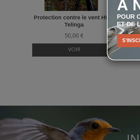
À 
POUR C
Protection contre le vent HWC
ET DE 
Telinga
50,00 €
S'INSC
VOIR