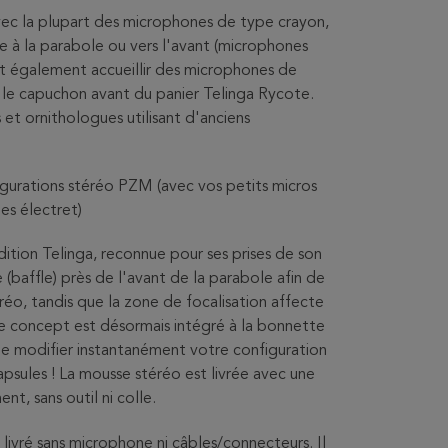
c la plupart des microphones de type crayon,
e à la parabole ou vers l'avant (microphones
eut également accueillir des microphones de
s le capuchon avant du panier Telinga Rycote.
 et ornithologues utilisant d'anciens
gurations stéréo PZM (avec vos petits micros
es électret)
dition Telinga, reconnue pour ses prises de son
e (baffle) près de l'avant de la parabole afin de
réo, tandis que la zone de focalisation affecte
e concept est désormais intégré à la bonnette
de modifier instantanément votre configuration
psules ! La mousse stéréo est livrée avec une
nt, sans outil ni colle.
livré sans microphone ni câbles/connecteurs. Il