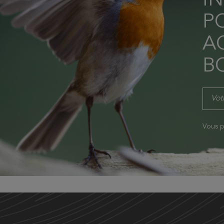
I
P
AC
B
Vous p