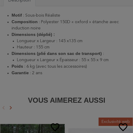
Description
Motif
: Sous-bois Réaliste
Composition
: Polyester 150D « oxford » étanche avec
induction noire
Dimensions (déplié) :
Longueur x Largeur : 145 x135 cm
Hauteur : 155 cm
Dimensions (plié dans son sac de transport)
:
Longueur x Largeur x Épaisseur : 55 x 55 x 9 cm
Poids
: 6 kg (avec tous les accessoires)
Garantie
: 2 ans
VOUS AIMEREZ AUSSI
keyboard_arrow_left
keyboard_arrow_right
Précédent
Suivant
Exclusivité web
favorite_border
favorite_border