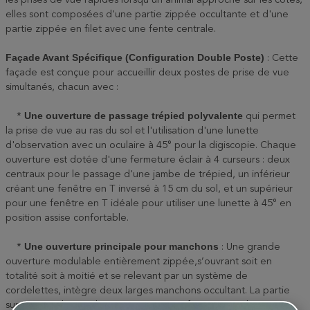
les prises de vue rapides lorsqu'un animal approche sur les côtés,
elles sont composées d'une partie zippée occultante et d'une
partie zippée en filet avec une fente centrale.
Façade Avant Spécifique (Configuration Double Poste)
: Cette
façade est conçue pour accueillir deux postes de prise de vue
simultanés, chacun avec :
Une ouverture de passage trépied polyvalente
*
qui permet
la prise de vue au ras du sol et l'utilisation d'une lunette
d'observation avec un oculaire à 45° pour la digiscopie. Chaque
ouverture est dotée d'une fermeture éclair à 4 curseurs : deux
centraux pour le passage d'une jambe de trépied, un inférieur
créant une fenêtre en T inversé à 15 cm du sol, et un supérieur
pour une fenêtre en T idéale pour utiliser une lunette à 45° en
position assise confortable.
Une ouverture principale pour manchons
*
: Une grande
ouverture modulable entièrement zippée,s’ouvrant soit en
totalité soit à moitié et se relevant par un système de
cordelettes, intègre deux larges manchons occultant. La partie
supérieure du manchon s'ouvre via une fermeture éclair pour