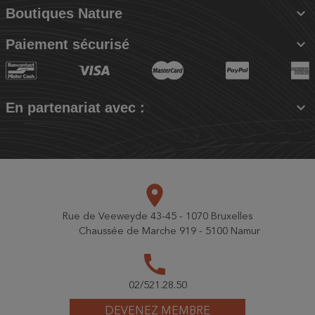

Boutiques Nature

Paiement sécurisé

En partenariat avec :
place
Rue de Veeweyde 43-45 - 1070 Bruxelles
Chaussée de Marche 919 - 5100 Namur
call
02/521.28.50
DEVENEZ MEMBRE