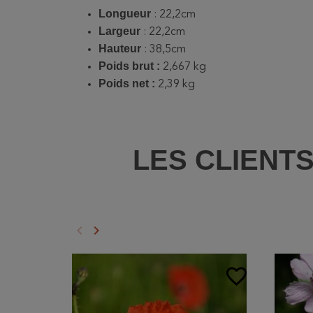
Longueur
: 22,2cm
Largeur
: 22,2cm
Hauteur
: 38,5cm
Poids brut :
2,667 kg
Poids net :
2,39 kg
LES CLIENT
keyboard_arrow_left
keyboard_arrow_right
Précédent
Suivant
favorite_border