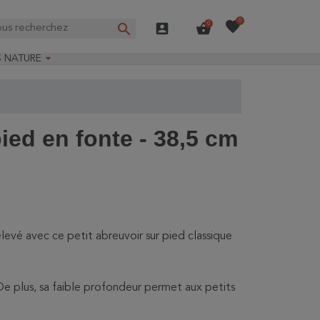
favorite
0
search
account_box
shopping_basket
0

S NATURE
e nature
ns longues
on Guide-Nature®
pied en fonte - 38,5 cm
élevé avec ce petit abreuvoir sur pied classique
 De plus, sa faible profondeur permet aux petits