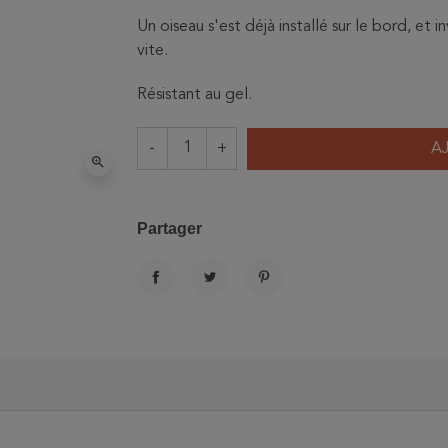
Un oiseau s'est déjà installé sur le bord, et 
vite.
Résistant au gel.
-
+
A
zoom_in
Partager
PARTAGER
TWEET
PINTEREST