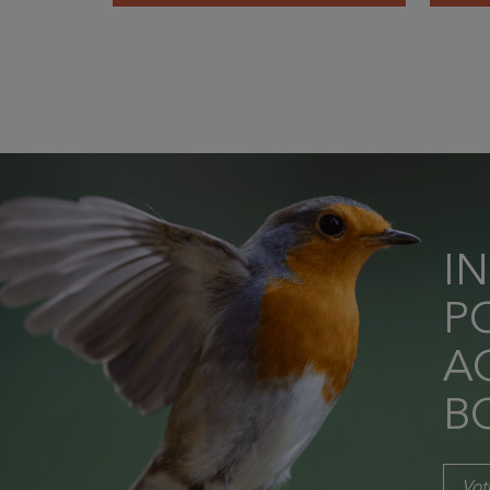
I
P
AC
B