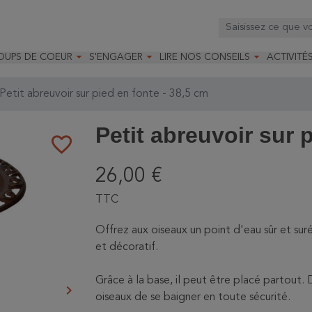



OUPS DE COEUR
S'ENGAGER
LIRE NOS CONSEILS
ACTIVITÉ
os
mandé par la LRBPO
Faire un don
Nourrir les oiseaux
Leçons d
ique
mandé par les CNB
Devenir membre
Installer un nichoir
Stages
Petit abreuvoir sur pied en fonte - 38,5 cm
arques
Faire un legs
Installer un abreuvoir
Formatio
Devenir bénévole
Formati
Petit abreuvoir sur 
favorite_border
26,00 €
TTC
Offrez aux oiseaux un point d'eau sûr et sur
et décoratif.
Grâce à la base, il peut être placé partout.
keyboard_arrow_right
Suivant
oiseaux de se baigner en toute sécurité.