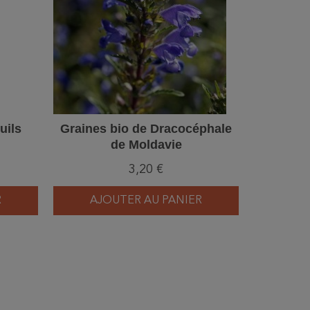
uils
Graines bio de Dracocéphale
Plateau
de Moldavie
3,20 €
R
AJOUTER AU PANIER