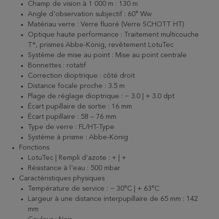
Champ de vision à 1 000 m : 130 m
Angle d'observation subjectif : 60° Ww
Matériau verre : Verre fluoré (Verre SCHOTT HT)
Optique haute performance : Traitement multicouche
T*, prismes Abbe-König, revêtement LotuTec
Système de mise au point : Mise au point centrale
Bonnettes : rotatif
Correction dioptrique : côté droit
Distance focale proche : 3.5 m
Plage de réglage dioptrique : − 3.0 | + 3.0 dpt
Écart pupillaire de sortie : 16 mm
Écart pupillaire : 58 – 76 mm
Type de verre : FL/HT-Type
Système à prisme : Abbe-König
Fonctions
LotuTec | Rempli d’azote : + | +
Résistance à l'eau : 500 mbar
Caractéristiques physiques
Température de service : − 30°C | + 63°C
Largeur à une distance interpupillaire de 65 mm : 142
mm