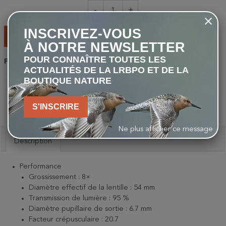
-
+
INSCRIVEZ-VOUS
AJOUTER AU PANIER
À NOTRE NEWSLETTER
POUR CONNAÎTRE TOUTES LES
Partager
ACTUALITÉS DE LA LRBPO ET DE LA
BOUTIQUE NATURE
PARTAGER
TWEET
PINTEREST
S'INSCRIRE
Ne plus afficher ce message
Description
Performance
Grossissement : 8×
Diamètre effectif de la lentille : 54 mm
Transmission de lumière : 95 %
Diamètre pupillaire de sortie : 6.7 mm
Facteur crépusculaire : 20.7