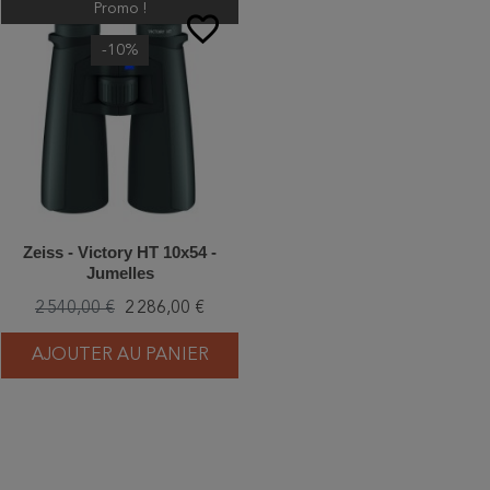
Promo !
favorite_border
-10%
Zeiss - Victory HT 10x54 -
Jumelles
2 540,00 €
2 286,00 €
AJOUTER AU PANIER