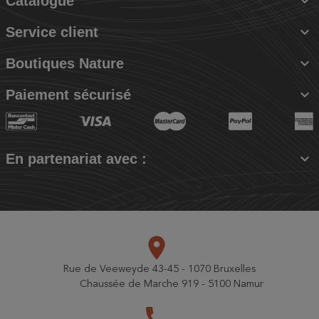

Catalogue

Service client

Boutiques Nature

Paiement sécurisé

En partenariat avec :
place
Rue de Veeweyde 43-45 - 1070 Bruxelles
Chaussée de Marche 919 - 5100 Namur
call