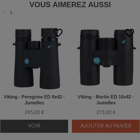
VOUS AIMEREZ AUSSI
keyboard_arrow_left
keyboard_arrow_right
Précédent
Suivant
favorite_border
favorite_border
Viking - Peregrine ED 8x42 -
Viking - Merlin ED 10x42 -
Jumelles
Jumelles
395,00 €
315,00 €
VOIR
AJOUTER AU PANIER