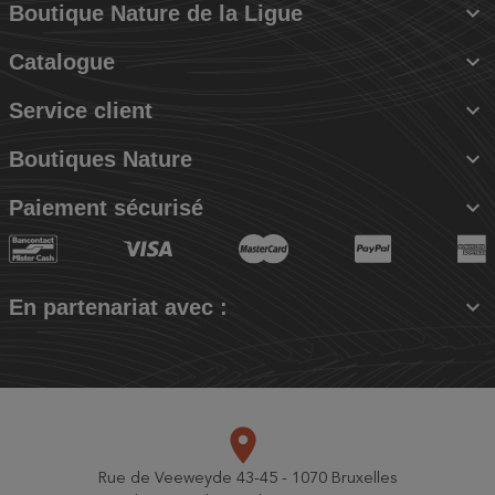

Boutique Nature de la Ligue

Catalogue

Service client

Boutiques Nature

Paiement sécurisé

En partenariat avec :
place
Rue de Veeweyde 43-45 - 1070 Bruxelles