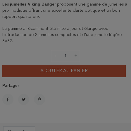
jumelles Viking Badger
Les
proposent une gamme de jumelles à
prix modique offrant une excellente clarté optique et un bon
rapport qualité-prix.
La gamme a récemment été mise à jour et élargie avec
l'introduction de 2 jumelles compactes et d'une jumelle légère
8×32.
-
+
AJOUTER AU PANIER
Partager
PARTAGER
TWEET
PINTEREST