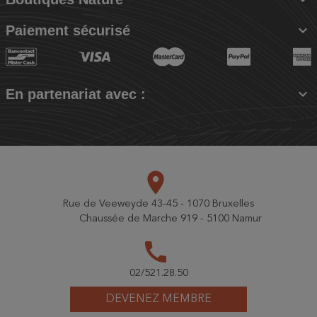

Paiement sécurisé

En partenariat avec :
place
Rue de Veeweyde 43-45 - 1070 Bruxelles
Chaussée de Marche 919 - 5100 Namur
call
02/521.28.50
DEVENEZ MEMBRE