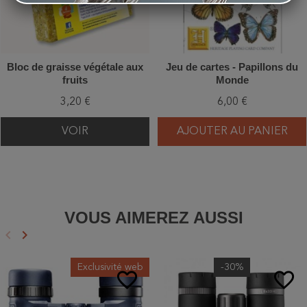
Bloc de graisse végétale aux
Jeu de cartes - Papillons du
fruits
Monde
3,20 €
6,00 €
VOIR
AJOUTER AU PANIER
VOUS AIMEREZ AUSSI
keyboard_arrow_left
keyboard_arrow_right
Précédent
Suivant
Exclusivité web
-30%
favorite_border
favorite_border