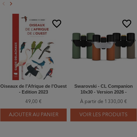
keyboard_arrow_left
keyboard_arrow_right
Précédent
Suivant
favorite_border
favorite_border
Oiseaux de l'Afrique de l'Ouest
Swarovski - CL Companion
- Edition 2023
10x30 - Version 2026 -
Vert/Orange/Brun - Jumelles
49,00 €
À partir de 1 330,00 €
AJOUTER AU PANIER
VOIR LES PRODUITS