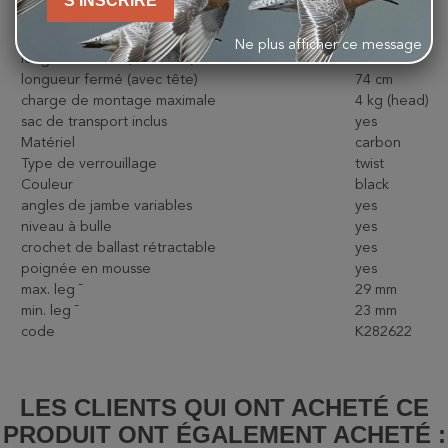
S'INSCRIRE
hauteur maximale
153 cm
hauteur minimale
43 cm
Ne plus afficher ce message
longueur fermé (sans tête)
-
longueur fermé (avec tête)
74 cm
charge de montage maximale
4 kg (head)
sac de transport inclus
yes
Matériel
carbon
Type de verrouillage
twist
Couleur
black
angles de jambe variables
yes
niveau à bulle
yes
crochet de ballast rétractable
yes
poignée en mousse
yes
max. leg ¯
29 mm
min. leg ¯
23 mm
code
K282622
LES CLIENTS QUI ONT ACHETÉ CE
PRODUIT ONT ÉGALEMENT ACHETÉ :