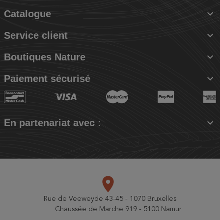

Catalogue

Service client

Boutiques Nature

Paiement sécurisé

En partenariat avec :
place
Rue de Veeweyde 43-45 - 1070 Bruxelles
Chaussée de Marche 919 - 5100 Namur