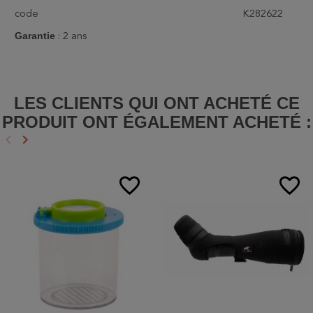
code
K282622
Garantie
: 2 ans
LES CLIENTS QUI ONT ACHETÉ CE
PRODUIT ONT ÉGALEMENT ACHETÉ :
keyboard_arrow_left
keyboard_arrow_right
Précédent
Suivant
favorite_border
favorite_border