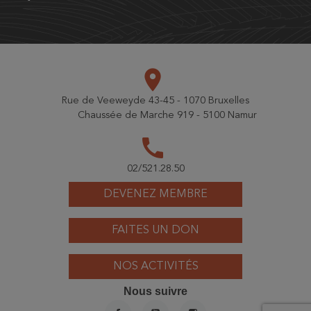
place
Rue de Veeweyde 43-45 - 1070 Bruxelles
Chaussée de Marche 919 - 5100 Namur
call
02/521.28.50
DEVENEZ MEMBRE
FAITES UN DON
NOS ACTIVITÉS
Nous suivre