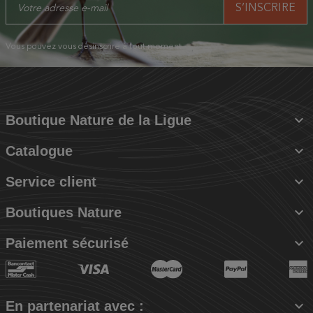
Vous pouvez vous désinscrire à tout moment.

Boutique Nature de la Ligue

Catalogue

Service client

Boutiques Nature

Paiement sécurisé

En partenariat avec :