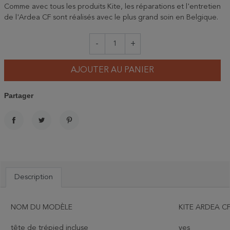
Comme avec tous les produits Kite, les réparations et l'entretien
de l'Ardea CF sont réalisés avec le plus grand soin en Belgique.
-
+
AJOUTER AU PANIER
Partager
PARTAGER
TWEET
PINTEREST
Description
NOM DU MODÈLE
KITE ARDEA CF
tête de trépied incluse
yes