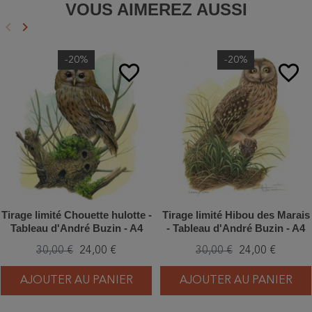
VOUS AIMEREZ AUSSI
keyboard_arrow_left
keyboard_arrow_right
Précédent
Suivant
-20%
-20%
favorite_border
favorite_border
Tirage limité Chouette hulotte -
Tirage limité Hibou des Marais
Tableau d'André Buzin - A4
- Tableau d'André Buzin - A4
30,00 €
24,00 €
30,00 €
24,00 €
AJOUTER AU PANIER
AJOUTER AU PANIER