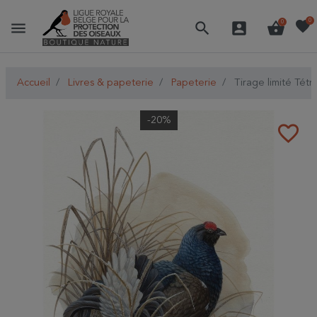
favorite
0
menu
search
account_box
shopping_basket
0
Accueil
Livres & papeterie
Papeterie
Tirage limité Tétr
-20%
favorite_border