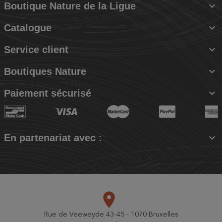

Boutique Nature de la Ligue

Catalogue

Service client

Boutiques Nature

Paiement sécurisé

En partenariat avec :
place
Rue de Veeweyde 43-45 - 1070 Bruxelles