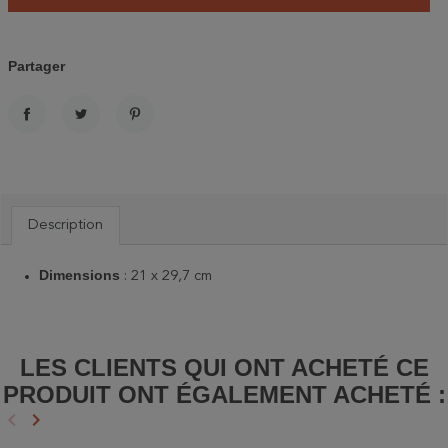
Partager
PARTAGER
TWEET
PINTEREST
Description
Dimensions
: 21 x 29,7 cm
LES CLIENTS QUI ONT ACHETÉ CE
PRODUIT ONT ÉGALEMENT ACHETÉ :
keyboard_arrow_left
keyboard_arrow_right
Précédent
Suivant