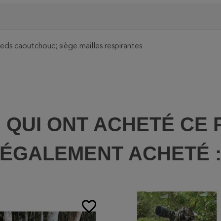
eds caoutchouc; siège mailles respirantes
S QUI ONT ACHETÉ CE 
ÉGALEMENT ACHETÉ 
favorite_border