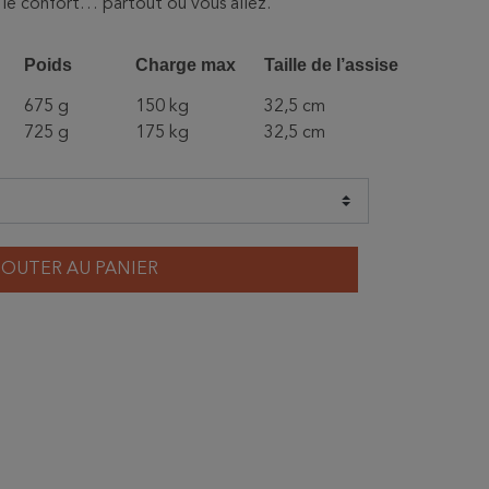
et le confort… partout où vous allez.
Poids
Charge max
Taille de l’assise
675 g
150 kg
32,5 cm
725 g
175 kg
32,5 cm
JOUTER AU PANIER