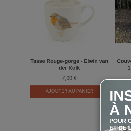
Tasse Rouge-gorge - Elwin van
Couve
der Kolk
1
7,00 €
IN
AJOUTER AU PANIER
À 
POUR C
ET DE 