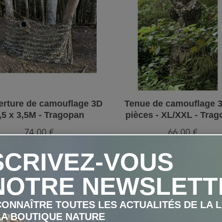
rture de camouflage 3D
Tenue de camouflage 3
,5 x 3,5M - Tragopan
pièces - XL/XXL - Tra
74,00 €
66,00 €
SCRIVEZ-VOUS
AJOUTER AU PANIER
AJOUTER AU PANIE
NOTRE NEWSLETT
ONNAÎTRE TOUTES LES ACTUALITÉS DE LA 
LA BOUTIQUE NATURE