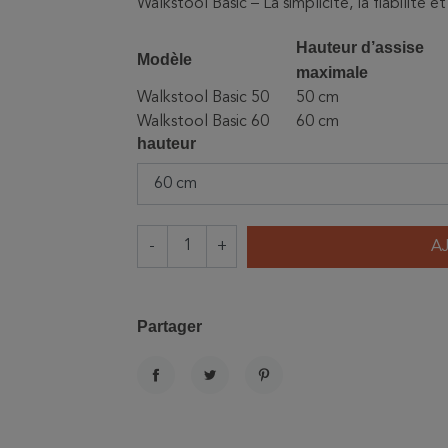
Walkstool Basic – La simplicité, la fiabilité 
Hauteur d’assise
Modèle
maximale
Walkstool Basic 50
50 cm
Walkstool Basic 60
60 cm
hauteur
-
+
A
Partager
PARTAGER
TWEET
PINTEREST