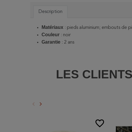
Description
Matériaux
: pieds aluminium; embouts de pi
Couleur
: noir
Garantie
: 2 ans
LES CLIENT
keyboard_arrow_left
keyboard_arrow_right
Précédent
Suivant
favorite_border