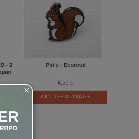
D - 2
Pin's - Ecureuil
Grain
gopan
4,50 €
R
AJOUTER AU PANIER
AJ
ER
LRBPO