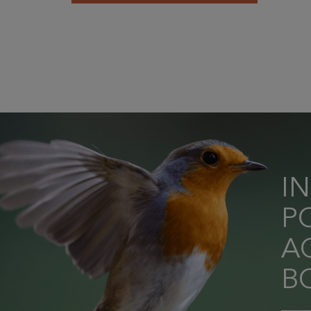
I
P
AC
B