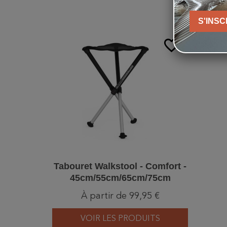
S'INSC
favorite_border
Tabouret Walkstool - Comfort -
45cm/55cm/65cm/75cm
À partir de 99,95 €
VOIR LES PRODUITS