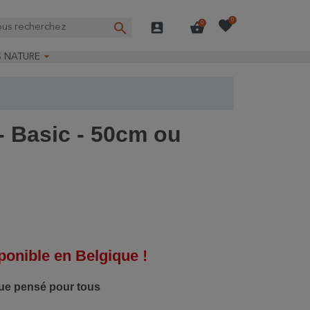
favorite
0
search
account_box
shopping_basket
0

S NATURE
e nature
ns longues
on Guide-Nature®
- Basic - 50cm ou
onible en Belgique !
que pensé pour tous