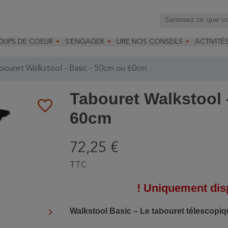



OUPS DE COEUR
S'ENGAGER
LIRE NOS CONSEILS
ACTIVITÉ
os
mandé par la LRBPO
Faire un don
Nourrir les oiseaux
Leçons d
ique
mandé par les CNB
Devenir membre
Installer un nichoir
Stages
ouret Walkstool - Basic - 50cm ou 60cm
arques
Faire un legs
Installer un abreuvoir
Formatio
Devenir bénévole
Formati
Tabouret Walkstool 
favorite_border
60cm
72,25 €
TTC
! Uniquement disp
keyboard_arrow_right
Walkstool Basic – Le tabouret télescopi
Suivant