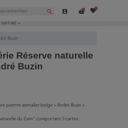
favorite
0
search
account_box
shopping_basket
0

S NATURE
e nature
dré Buzin
ns longues
on Guide-Nature®
rie Réserve naturelle
ndré Buzin
bre peintre animalier belge « André Buzin ».
 naturelle du Zwin" comportant 5 cartes.