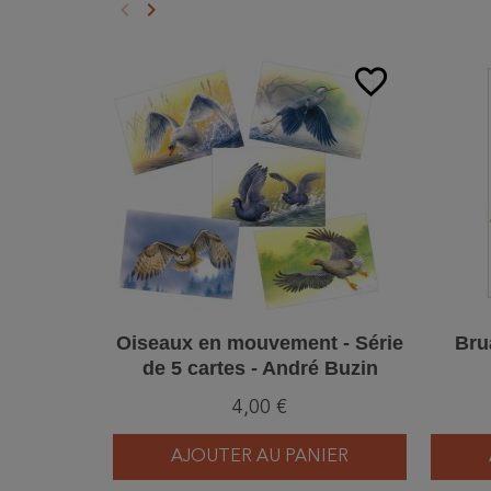
keyboard_arrow_left
keyboard_arrow_right
Précédent
Suivant
favorite_border
Oiseaux en mouvement - Série
Brua
de 5 cartes - André Buzin
4,00 €
AJOUTER AU PANIER