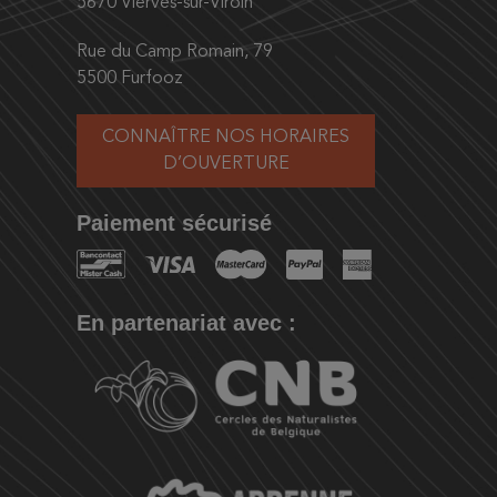
5670 Vierves-sur-Viroin
Rue du Camp Romain, 79
5500 Furfooz
CONNAÎTRE NOS HORAIRES
D’OUVERTURE
Paiement sécurisé
En partenariat avec :