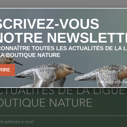
SCRIVEZ-VOUS
NOTRE NEWSLETT
ONNAÎTRE TOUTES LES ACTUALITÉS DE LA 
LA BOUTIQUE NATURE
NSCRIVEZ-VOUS À NOT
RIRE
OUR CONNAÎTRE TOUTE
Ne plus affic
TUALITÉS DE LA LIGUE
OUTIQUE NATURE