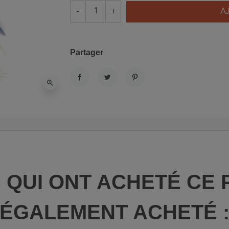
-
+
A
Partager
zoom_in
PARTAGER
TWEET
PINTEREST
S QUI ONT ACHETÉ CE 
ÉGALEMENT ACHETÉ 