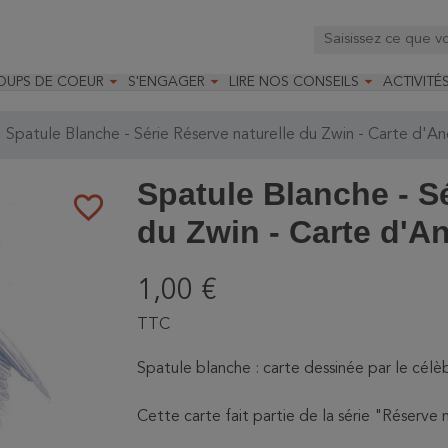



OUPS DE COEUR
S'ENGAGER
LIRE NOS CONSEILS
ACTIVITÉ
os
mandé par la LRBPO
Faire un don
Nourrir les oiseaux
Leçons d
ique
mandé par les CNB
Devenir membre
Installer un nichoir
Stages
Spatule Blanche - Série Réserve naturelle du Zwin - Carte d'An
arques
Faire un legs
Installer un abreuvoir
Formatio
Devenir bénévole
Formati
Spatule Blanche - Sé
favorite_border
du Zwin - Carte d'A
1,00 €
TTC
Spatule blanche : carte dessinée par le célè
Cette carte fait partie de la série "Réserve