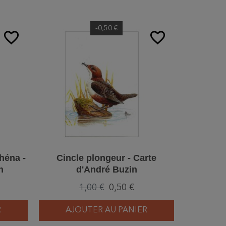
-0,50 €
favorite_border
favorite_border
héna -
Cincle plongeur - Carte
Pygargu
n
d'André Buzin
Car
1,00 €
0,50 €
R
AJOUTER AU PANIER
AJ