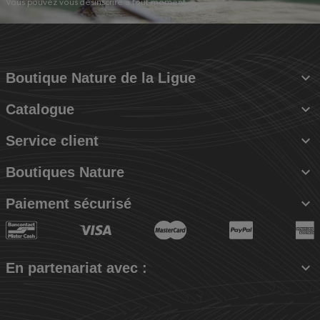
Vous pouvez vous désinscrire à tout moment.

Boutique Nature de la Ligue

Catalogue

Service client

Boutiques Nature

Paiement sécurisé

En partenariat avec :