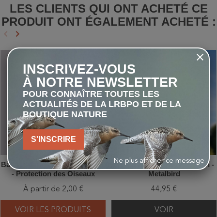
LES CLIENTS QUI ONT ACHETÉ CE
PRODUIT ONT ÉGALEMENT ACHETÉ :
keyboard_arrow_left
keyboard_arrow_right
Précédent
Suivant
favorite_border
favorite_border
INSCRIVEZ-VOUS
À NOTRE NEWSLETTER
POUR CONNAÎTRE TOUTES LES
ACTUALITÉS DE LA LRBPO ET DE LA
BOUTIQUE NATURE
S'INSCRIRE
Ne plus afficher ce message
Badge ou Magnet logo LRBPO
Rouge-Gorge et son oisillon -
- Protection des Oiseaux
Metalbird
À partir de 2,00 €
44,95 €
VOIR LES PRODUITS
VOIR