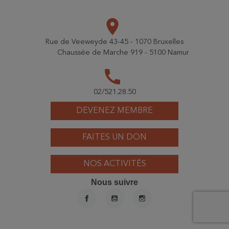
place
Rue de Veeweyde 43-45 - 1070 Bruxelles
Chaussée de Marche 919 - 5100 Namur
call
02/521.28.50
DEVENEZ MEMBRE
FAITES UN DON
NOS ACTIVITÉS
Nous suivre
FACEBOOK
YOUTUBE
INSTAGRAM