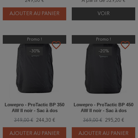
249,00 €
À partir de 329,00 €
AJOUTER AU PANIER
VOIR
Promo !
Promo !
favorite_border
favorite_border
-30%
-20%
Lowepro - ProTactic BP 350
Lowepro - ProTactic BP 450
AW II noir - Sac à dos
AW II noir - Sac à dos
349,00 €
244,30 €
369,00 €
295,20 €
AJOUTER AU PANIER
AJOUTER AU PANIER