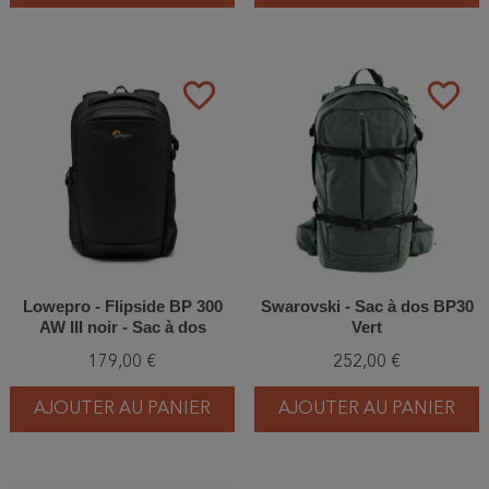
favorite_border
favorite_border
Lowepro - Flipside BP 300
Swarovski - Sac à dos BP30
AW III noir - Sac à dos
Vert
179,00 €
252,00 €
AJOUTER AU PANIER
AJOUTER AU PANIER