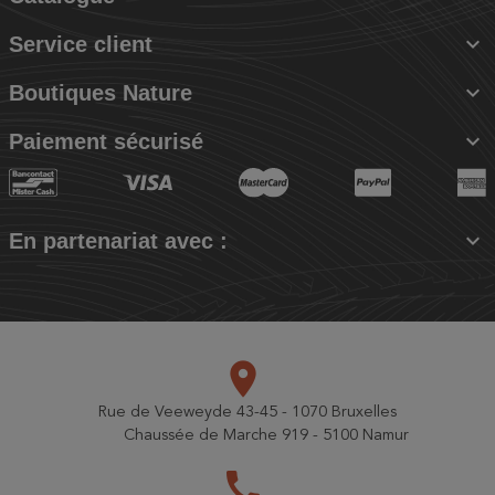

Service client

Boutiques Nature

Paiement sécurisé

En partenariat avec :
place
Rue de Veeweyde 43-45 - 1070 Bruxelles
Chaussée de Marche 919 - 5100 Namur
call