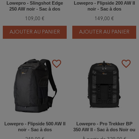
Lowepro - Slingshot Edge
Lowepro - Flipside 200 AW II
250 AW noir - Sac à dos
noir - Sac à dos
109,00 €
149,00 €
AJOUTER AU PANIER
AJOUTER AU PANIER
favorite_border
favorite_border
Lowepro - Flipside 500 AW II
Lowepro - Pro Trekker BP
noir - Sac à dos
350 AW II - Sac à dos Noir ou
Gris