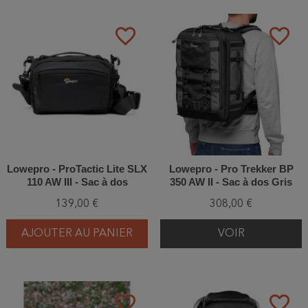
favorite_border
favorite_border
Lowepro - ProTactic Lite SLX
Lowepro - Pro Trekker BP
110 AW III - Sac à dos
350 AW II - Sac à dos Gris
139,00 €
308,00 €
AJOUTER AU PANIER
VOIR
favorite_border
favorite_border