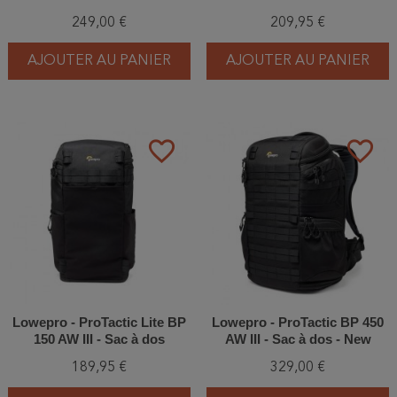
249,00 €
209,95 €
AJOUTER AU PANIER
AJOUTER AU PANIER
favorite_border
favorite_border
Lowepro - ProTactic Lite BP
Lowepro - ProTactic BP 450
150 AW III - Sac à dos
AW III - Sac à dos - New
189,95 €
329,00 €