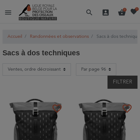
favorite
0
menu
search
account_box
shopping_basket
0
Accueil
Randonnées et observations
Sacs à dos technique
Sacs à dos techniques
FILTRER
favorite_border
favorite_border