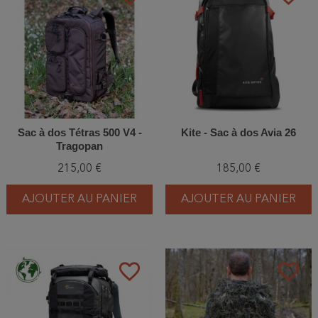
Sac à dos Tétras 500 V4 -
Kite - Sac à dos Avia 26
Tragopan
215,00 €
185,00 €
AJOUTER AU PANIER
AJOUTER AU PANIER
favorite_border
favorite_border