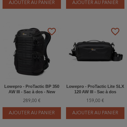
AJOUTER AU PANIER
AJOUTER AU PANIER
favorite_border
favorite_border
Lowepro - ProTactic BP 350
Lowepro - ProTactic Lite SLX
AW III - Sac à dos - New
120 AW III - Sac à dos
289,00 €
159,00 €
AJOUTER AU PANIER
AJOUTER AU PANIER