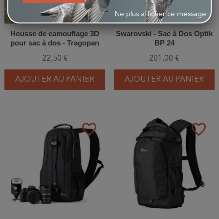
Ne plus afficher ce message
Housse de camouflage 3D
Swarovski - Sac à Dos Optik
pour sac à dos - Tragopan
BP 24
22,50 €
201,00 €
AJOUTER AU PANIER
AJOUTER AU PANIER
favorite_border
favorite_border