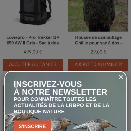
Lowepro - Pro Trekker BP
Housse de camouflage
650 AW II Gris - Sac à dos
Ghillie pour sac à dos -
Tragopan
499,00 €
29,00 €
AJOUTER AU PANIER
AJOUTER AU PANIER
INSCRIVEZ-VOUS
À NOTRE NEWSLETTER
favorite_border
favorite_border
POUR CONNAÎTRE TOUTES LES
ACTUALITÉS DE LA LRBPO ET DE LA
BOUTIQUE NATURE
S'INSCRIRE