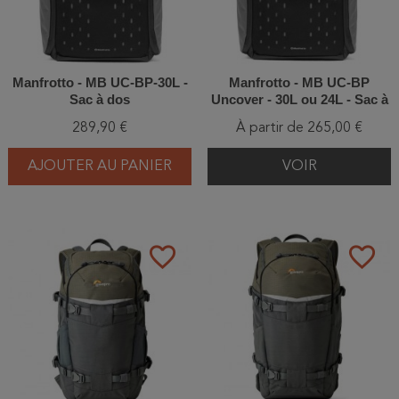
Manfrotto - MB UC-BP-30L -
Manfrotto - MB UC-BP
Sac à dos
Uncover - 30L ou 24L - Sac à
dos Noir
289,90 €
À partir de 265,00 €
AJOUTER AU PANIER
VOIR
favorite_border
favorite_border