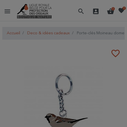
favorite
0
menu
search
account_box
shopping_basket
0
Accueil
Deco & idées cadeaux
Porte-clés Moineau domes
favorite_border