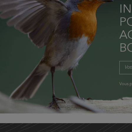
I
P
AC
B
Vous p