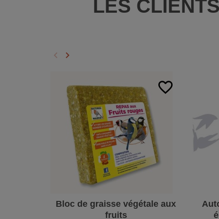
LES CLIENT
keyboard_arrow_left
keyboard_arrow_right
Précédent
Suivant
favorite_border
Bloc de graisse végétale aux
Auto
fruits
é