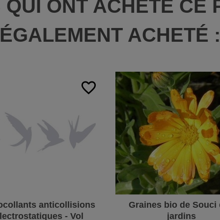
S QUI ONT ACHETÉ CE 
ÉGALEMENT ACHETÉ 
favorite_border
collants anticollisions
Graines bio de Souci
lectrostatiques - Vol
jardins