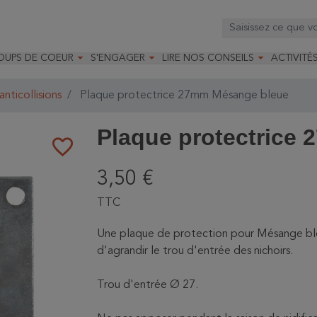



OUPS DE COEUR
S'ENGAGER
LIRE NOS CONSEILS
ACTIVITÉ
os
mandé par la LRBPO
Faire un don
Nourrir les oiseaux
Leçons d
ique
mandé par les CNB
Devenir membre
Installer un nichoir
Stages
nticollisions
Plaque protectrice 27mm Mésange bleue
arques
Faire un legs
Installer un abreuvoir
Formatio
Devenir bénévole
Formati
Plaque protectrice
favorite_border
3,50 €
TTC
Une plaque de protection pour Mésange bleu
d'agrandir le trou d'entrée des nichoirs.
Trou d'entrée Ø 27.