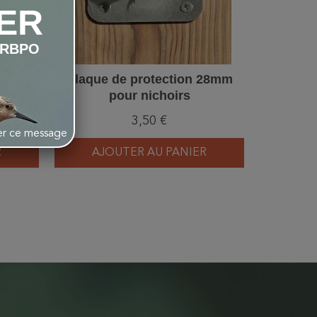
ER
LRBPO
 32mm
Plaque de protection 28mm
Plaque p
pour nichoirs
Mésa
3,50 €
her ce message
R
AJOUTER AU PANIER
AJ