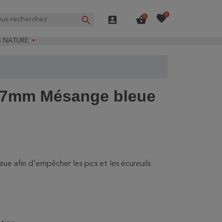
favorite
0
search
account_box
shopping_basket
0

S NATURE
e nature
ns longues
on Guide-Nature®
 27mm Mésange bleue
e afin d'empêcher les pics et les écureuils