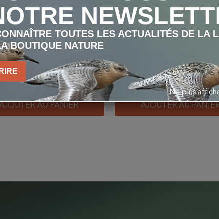
NOTRE NEWSLETT
ONNAÎTRE TOUTES LES ACTUALITÉS DE LA 
LA BOUTIQUE NATURE
oir Saba/Toronto 32mm -
Plaque de protection
Bois
pour nichoirs
RIRE
20,00 €
3,50 €
Ne plus affic
AJOUTER AU PANIER
AJOUTER AU PANIE