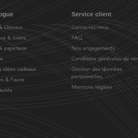
logue
Service client
 & Oiseaux
Contactez-nous
se & loisirs
FAQ
 & papeterie
Nos engagements
ue
Conditions générales de ve
 idées cadeaux
Gestion des données
personnelles.
es & Faune
Mentions légales
autés