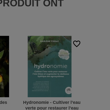
PRODUIT ONT
:
favorite_border
favorite_border
 des
Hydronomie - Cultiver l’eau
Cylindr
verte pour restaurer l’eau
"Prêt à