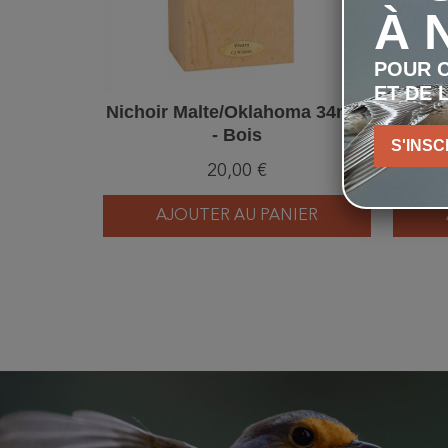
À 
POUR C
ET DE 
Nichoir Malte/Oklahoma 34mm
Nich
- Bois
S'INSC
20,00 €
AJOUTER AU PANIER