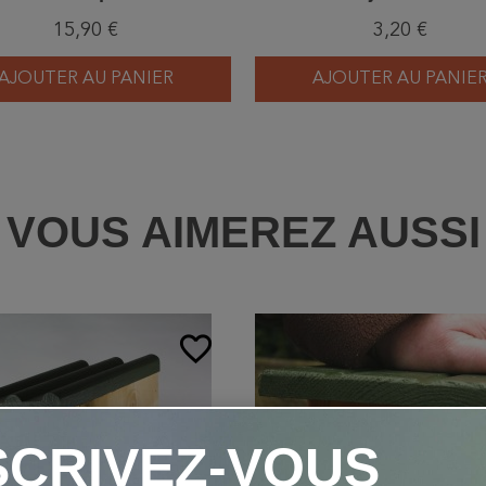
d'Oiseaux - Lot de 5
15,90 €
3,20 €
AJOUTER AU PANIER
AJOUTER AU PANIE
VOUS AIMEREZ AUSSI
favorite_border
SCRIVEZ-VOUS