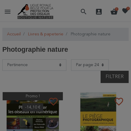
favorite
0
menu
search
account_box
shopping_basket
0
Accueil
Livres & papeterie
Photographie nature
Photographie nature
FILTRER
Promo !
favorite_border
favorite_border
-14,10 €