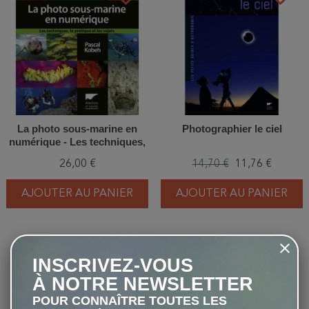
La photo sous-marine en
Photographier le ciel
numérique - Les techniques,
la pratique et les sujets
26,00 €
14,70 €
11,76 €
AJOUTER AU PANIER
AJOUTER AU PANIER
favorite_border
favorite_border
INSCRIVEZ-VOUS
À NOTRE NEWSLETTER
POUR CONNAÎTRE TOUTES LES