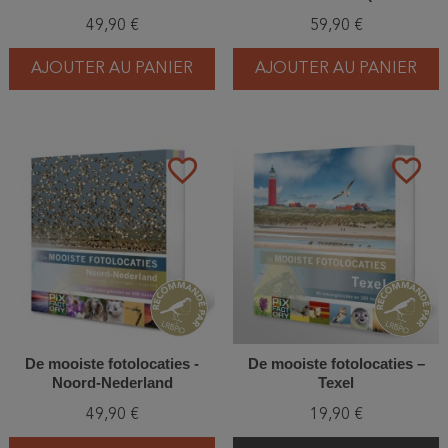
Holland, Zuid-Holland en
49,90 €
59,90 €
Utrecht)
AJOUTER AU PANIER
AJOUTER AU PANIER
favorite_border
favorite_border
De mooiste fotolocaties -
De mooiste fotolocaties –
Noord-Nederland
Texel
49,90 €
19,90 €