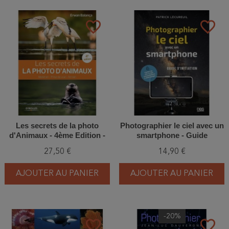
favorite_border
favorite_border
Les secrets de la photo
Photographier le ciel avec un
d'Animaux - 4ème Edition -
smartphone - Guide
Matériel - Prise de vue -
d'initiation
27,50 €
14,90 €
terrain
AJOUTER AU PANIER
AJOUTER AU PANIER
-20%
favorite_border
favorite_border