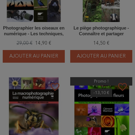
Photographier les oiseaux en
Le piège photographique -
numérique - Les techniques,
Connaître et partager
la pratique et les sujets
l'intimité des animaux
29,00 €
14,90 €
14,50 €
AJOUTER AU PANIER
AJOUTER AU PANIER
Promo !
favorite_border
favorite_border
-13,10 €