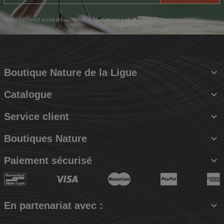
Vous pouvez vous désinscrire à tout moment.

Boutique Nature de la Ligue

Catalogue

Service client

Boutiques Nature

Paiement sécurisé

En partenariat avec :