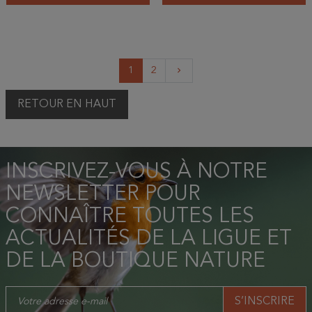
Suivant
1
2
keyboard_arrow_right
RETOUR EN HAUT
INSCRIVEZ-VOUS À NOTRE
NEWSLETTER POUR
CONNAÎTRE TOUTES LES
ACTUALITÉS DE LA LIGUE ET
DE LA BOUTIQUE NATURE