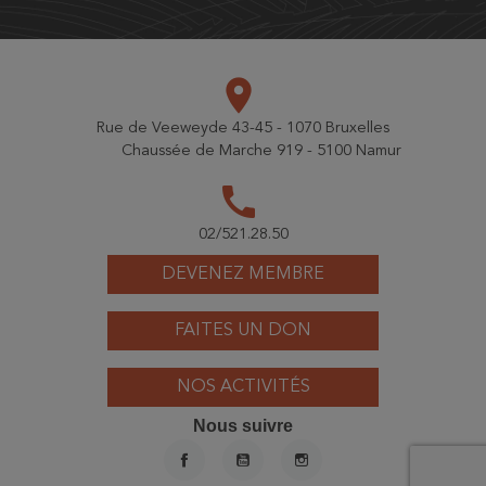
place
Rue de Veeweyde 43-45 - 1070 Bruxelles
Chaussée de Marche 919 - 5100 Namur
call
02/521.28.50
DEVENEZ MEMBRE
FAITES UN DON
NOS ACTIVITÉS
Nous suivre
FACEBOOK
YOUTUBE
INSTAGRAM