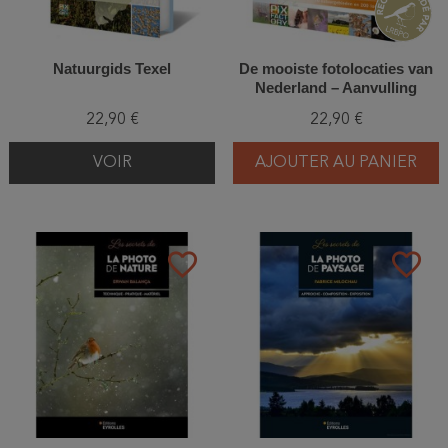
Natuurgids Texel
De mooiste fotolocaties van
Nederland – Aanvulling
22,90 €
22,90 €
VOIR
AJOUTER AU PANIER
favorite_border
favorite_border