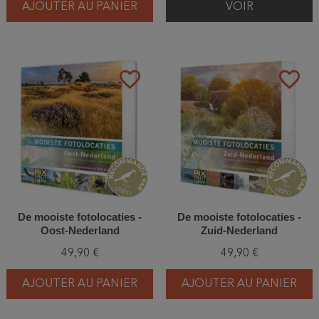
AJOUTER AU PANIER
VOIR
favorite_border
favorite_border
De mooiste fotolocaties -
De mooiste fotolocaties -
Oost-Nederland
Zuid-Nederland
49,90 €
49,90 €
AJOUTER AU PANIER
AJOUTER AU PANIER