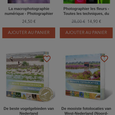
La macrophotographie
Photographier les fleurs -
numérique - Photographier
Toutes les techniques, du
l'univers du minuscule
terrain à l'ordinateur
24,50 €
28,00 €
14,90 €
AJOUTER AU PANIER
AJOUTER AU PANIER
favorite_border
favorite_border
De beste vogelgebieden van
De mooiste fotolocaties van
Nederland
West-Nederland (Noord-