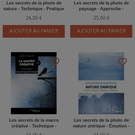
Les secrets de la photo de
Les secrets de la photo de
nature - Technique - Pratique
paysage - Approche -
- Matériel
Composition - Exposition
26,00 €
25,00 €
AJOUTER AU PANIER
AJOUTER AU PANIER
favorite_border
favorite_border
Les secrets de la macro
Les secrets de la photo de
créative - Technique -
nature onirique - Emotion -
Composition - Esthétique
Narration - Ambiances -