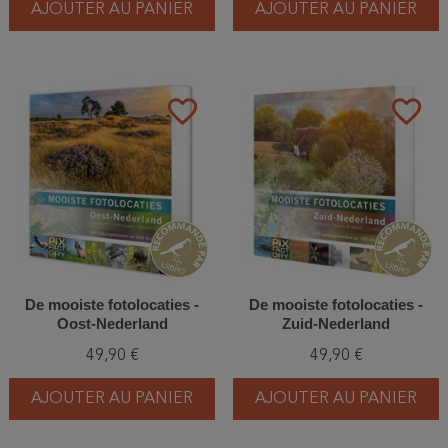
AJOUTER AU PANIER
AJOUTER AU PANIER
favorite_border
favorite_border
De mooiste fotolocaties -
De mooiste fotolocaties -
Oost-Nederland
Zuid-Nederland
49,90 €
49,90 €
AJOUTER AU PANIER
AJOUTER AU PANIER