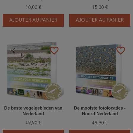
2023
2024
10,00 €
15,00 €
AJOUTER AU PANIER
AJOUTER AU PANIER
favorite_border
favorite_border
De beste vogelgebieden van
De mooiste fotolocaties -
Nederland
Noord-Nederland
49,90 €
49,90 €