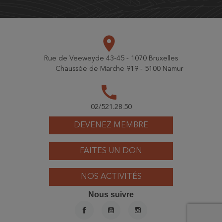
place
Rue de Veeweyde 43-45 - 1070 Bruxelles
Chaussée de Marche 919 - 5100 Namur
call
02/521.28.50
DEVENEZ MEMBRE
FAITES UN DON
NOS ACTIVITÉS
Nous suivre
FACEBOOK
YOUTUBE
INSTAGRAM