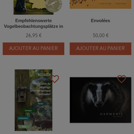
Empfehlenswerte
Envolées
Vogelbeobachtungsplätze in
Deutschland - 87 Hotspots
26,95 €
50,00 €
zwischen Duisburg, Dresden
und München
AJOUTER AU PANIER
AJOUTER AU PANIER
favorite_border
favorite_border