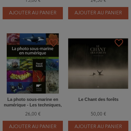
15,00 €
24,50 €
AJOUTER AU PANIER
AJOUTER AU PANIER
favorite_border
favorite_border
La photo sous-marine en
Le Chant des forêts
numérique - Les techniques,
la pratique et les sujets
26,00 €
50,00 €
AJOUTER AU PANIER
AJOUTER AU PANIER