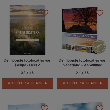
favorite_border
favorite_border
De mooiste fotolocaties van
De mooiste fotolocaties van
België - Deel 2
Nederland – Aanvulling
36,95 €
22,90 €
AJOUTER AU PANIER
AJOUTER AU PANIER
favorite_border
favorite_border