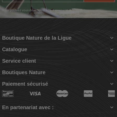
Vous pouvez vous désinscrire à tout moment.

Boutique Nature de la Ligue

Catalogue

Service client

Boutiques Nature

Paiement sécurisé

En partenariat avec :