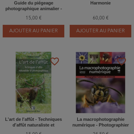
Guide du piégeage
Harmonie
photographique animalier -
Matériel - Techniques -
15,00 €
60,00 €
Connaissances - Éthique
AJOUTER AU PANIER
AJOUTER AU PANIER
favorite_border
favorite_border
L'art de l'affût - Techniques
La macrophotographie
d'affût naturaliste et
numérique - Photographier
photographique
l'univers du minuscule