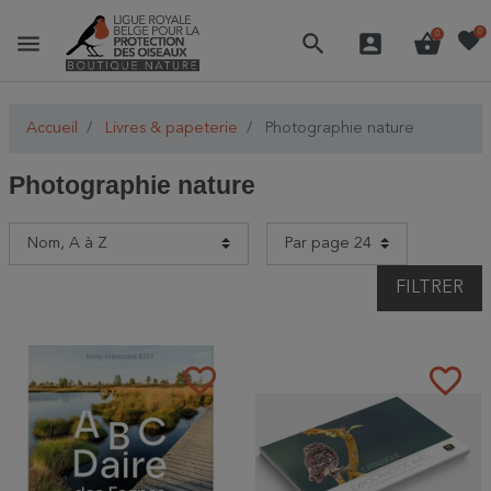
favorite
0
menu
search
account_box
shopping_basket
0
Accueil
Livres & papeterie
Photographie nature
Photographie nature
FILTRER
favorite_border
favorite_border