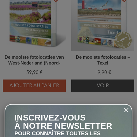
De mooiste fotolocaties van
De mooiste fotolocaties –
West-Nederland (Noord-
Texel
Holland, Zuid-Holland en
59,90 €
19,90 €
Utrecht)
AJOUTER AU PANIER
VOIR
favorite_border
favorite_border
INSCRIVEZ-VOUS
À NOTRE NEWSLETTER
POUR CONNAÎTRE TOUTES LES