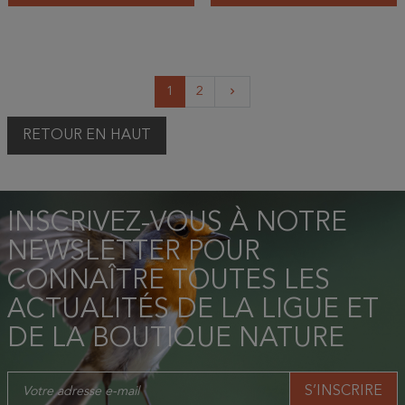
Suivant
1
2
keyboard_arrow_right
RETOUR EN HAUT
INSCRIVEZ-VOUS À NOTRE
NEWSLETTER POUR
CONNAÎTRE TOUTES LES
ACTUALITÉS DE LA LIGUE ET
DE LA BOUTIQUE NATURE