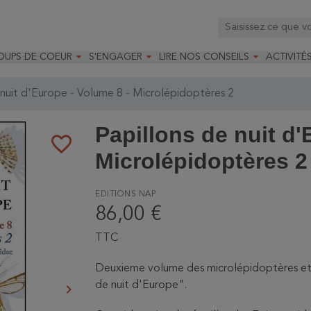



OUPS DE COEUR
S'ENGAGER
LIRE NOS CONSEILS
ACTIVITÉ
os
mandé par la LRBPO
Faire un don
Nourrir les oiseaux
Leçons d
ique
mandé par les CNB
Devenir membre
Installer un nichoir
Stages
 nuit d'Europe - Volume 8 - Microlépidoptères 2
arques
Faire un legs
Installer un abreuvoir
Formatio
Devenir bénévole
Formati
Papillons de nuit d'
favorite_border
Microlépidoptères 2
EDITIONS NAP
86,00 €
TTC
Deuxieme volume des microlépidoptères et d
de nuit d'Europe".
keyboard_arrow_right
Suivant