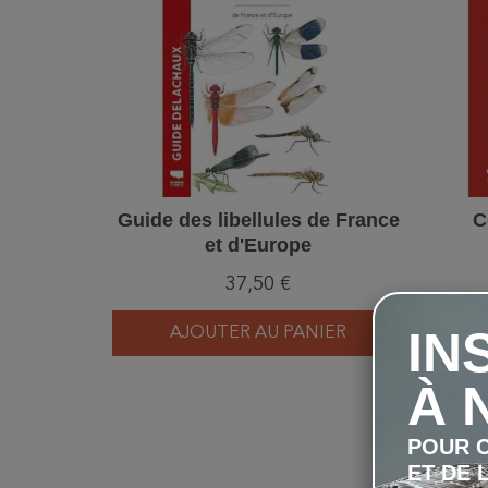
Guide des libellules de France
C
et d'Europe
37,50 €
IN
AJOUTER AU PANIER
À 
POUR C
ET DE 