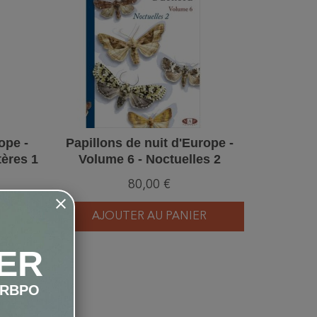
ope -
Papillons de nuit d'Europe -
Identifie
tères 1
Volume 6 - Noctuelles 2
- Le gu
80,00 €
R
AJOUTER AU PANIER
AJ
ER
LRBPO