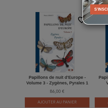
S'INSC
favorite_border
Papillons de nuit d'Europe -
Papi
Volume 3 - Zygènes, Pyrales 1
86,00 €
AJOUTER AU PANIER