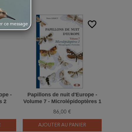
favorite_border
favorite_border
her ce message
ope -
Papillons de nuit d'Europe -
s 2
Volume 7 - Microlépidoptères 1
86,00 €
R
AJOUTER AU PANIER