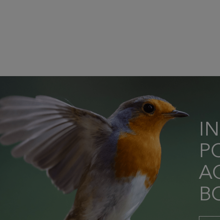
I
P
AC
B