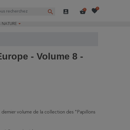
favorite
0
search
account_box
shopping_basket
0

S NATURE
e nature
ns longues
on Guide-Nature®
Europe - Volume 8 -
ernier volume de la collection des "Papillons