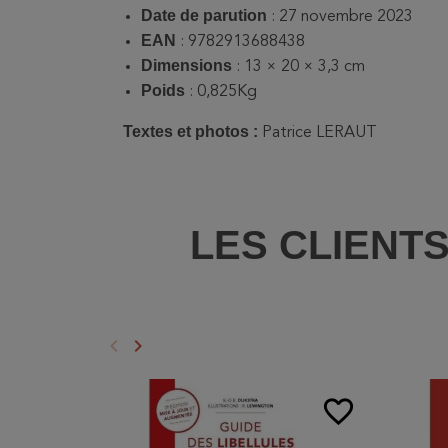
Date de parution
: 27 novembre 2023
EAN
: 9782913688438
Dimensions
: 13 × 20 × 3,3 cm
Poids
: 0,825Kg
Textes et photos :
Patrice LERAUT
LES CLIENT
keyboard_arrow_left
keyboard_arrow_right
Précédent
Suivant
favorite_border