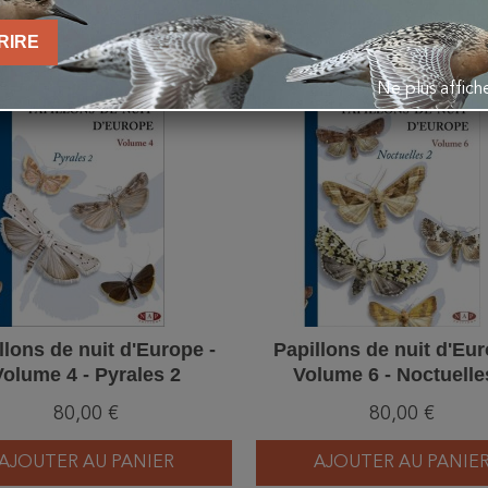
RIRE
favorite_border
Ne plus affic
llons de nuit d'Europe -
Papillons de nuit d'Eur
Volume 4 - Pyrales 2
Volume 6 - Noctuelle
80,00 €
80,00 €
AJOUTER AU PANIER
AJOUTER AU PANIE