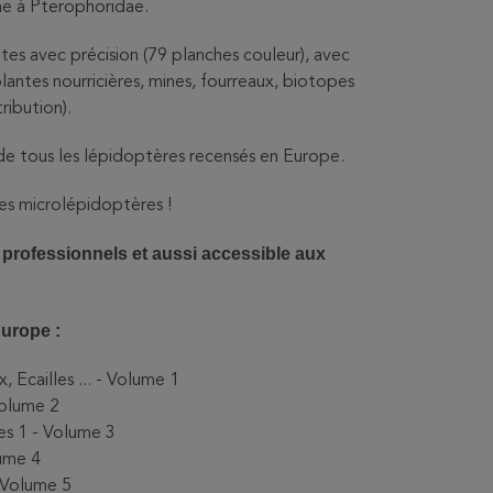
ae à Pterophoridae.
ites avec précision (79 planches couleur), avec
plantes nourricières, mines, fourreaux, biotopes
ribution).
 de tous les lépidoptères recensés en Europe.
les microlépidoptères !
s professionnels et aussi accessible aux
Europe :
 Ecailles ... - Volume 1
Volume 2
es 1 - Volume 3
lume 4
- Volume 5