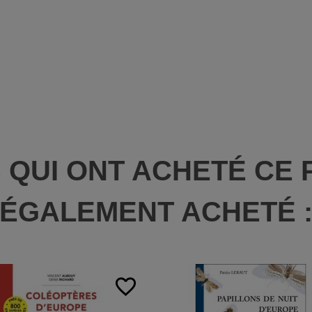
S QUI ONT ACHETÉ CE 
ÉGALEMENT ACHETÉ 
favorite_border