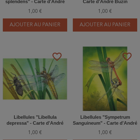
splendens" - Carte d'André
Carte d'André Buzin
Buzin
1,00 €
1,00 €
AJOUTER AU PANIER
AJOUTER AU PANIER
favorite_border
favorite_border
Libellules "Libellula
Libellules "Sympetrum
depressa" - Carte d'André
Sanguineum" - Carte d'André
Buzin
Buzin
1,00 €
1,00 €