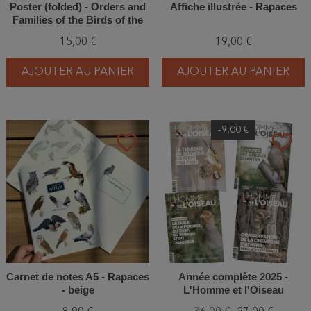
Poster (folded) - Orders and
Affiche illustrée - Rapaces
Families of the Birds of the
World
15,00 €
19,00 €
AJOUTER AU PANIER
AJOUTER AU PANIER
-9,00 €
favorite_border
favorite_border
Carnet de notes A5 - Rapaces
Année complète 2025 -
- beige
L'Homme et l'Oiseau