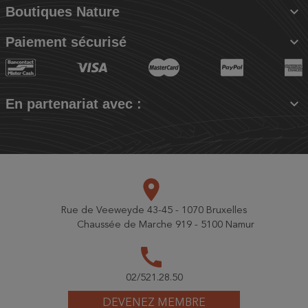

Boutiques Nature

Paiement sécurisé

En partenariat avec :
place
Rue de Veeweyde 43-45 - 1070 Bruxelles
Chaussée de Marche 919 - 5100 Namur
call
02/521.28.50
DEVENEZ MEMBRE