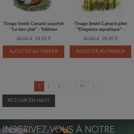
Tirage limité Canard souchet
Tirage limité Canard pilet
"Le bec plat" - Tableau
"Elegance aquatique" -
d'André Buzin - A4
Tableau d'André Buzin - A4
30,00 €
24,00 €
30,00 €
24,00 €
AJOUTER AU PANIER
AJOUTER AU PANIER
Suivant
1
2
3
…
10
keyboard_arrow_right
RETOUR EN HAUT
INSCRIVEZ-VOUS À NOTRE