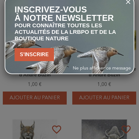
favorite_border
favorite_border
INSCRIVEZ-VOUS
À NOTRE NEWSLETTER
POUR CONNAÎTRE TOUTES LES
ACTUALITÉS DE LA LRBPO ET DE LA
BOUTIQUE NATURE
S'INSCRIRE
Garrot à œil d’or - Carte
Bécasseau maubèche - Carte
Ne plus afficher ce message
d'André Buzin
d'André Buzin
1,00 €
1,00 €
AJOUTER AU PANIER
AJOUTER AU PANIER
favorite_border
favorite_border