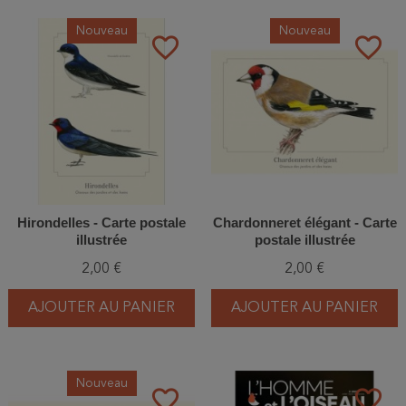
Nouveau
Nouveau
favorite_border
favorite_border
Hirondelles - Carte postale
Chardonneret élégant - Carte
illustrée
postale illustrée
2,00 €
2,00 €
AJOUTER AU PANIER
AJOUTER AU PANIER
Nouveau
favorite_border
favorite_border