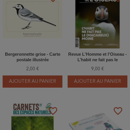
Bergeronnette grise - Carte
Revue L'Homme et l'Oiseau -
postale illustrée
L’habit ne fait pas le
(macareux) moine - 3/2026
2,00 €
9,00 €
AJOUTER AU PANIER
AJOUTER AU PANIER
favorite_border
favorite_border