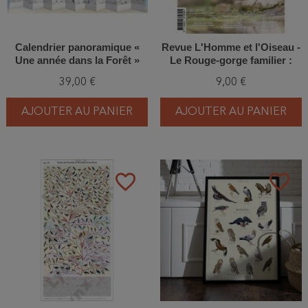
Calendrier panoramique «
Revue L'Homme et l'Oiseau -
Une année dans la Forêt »
Le Rouge-gorge familier :
emblème d’une lutte - 2/2026
39,00 €
9,00 €
AJOUTER AU PANIER
AJOUTER AU PANIER
favorite_border
favorite_border