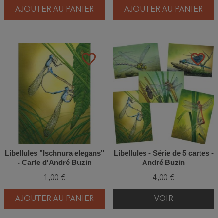
AJOUTER AU PANIER
AJOUTER AU PANIER
favorite_border
favorite_border
Libellules "Ischnura elegans"
Libellules - Série de 5 cartes -
- Carte d'André Buzin
André Buzin
1,00 €
4,00 €
AJOUTER AU PANIER
VOIR