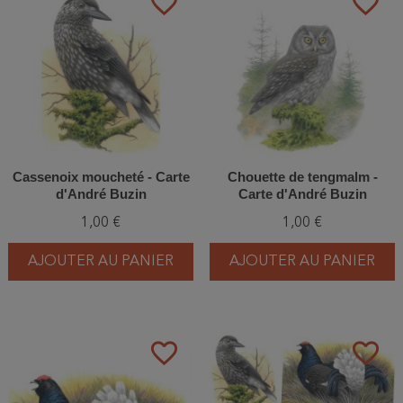
favorite_border
favorite_border
Cassenoix moucheté - Carte
Chouette de tengmalm -
d'André Buzin
Carte d'André Buzin
1,00 €
1,00 €
AJOUTER AU PANIER
AJOUTER AU PANIER
favorite_border
favorite_border