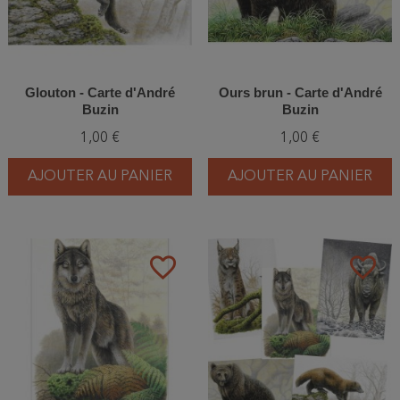
Glouton - Carte d'André
Ours brun - Carte d'André
Buzin
Buzin
1,00 €
1,00 €
AJOUTER AU PANIER
AJOUTER AU PANIER
favorite_border
favorite_border