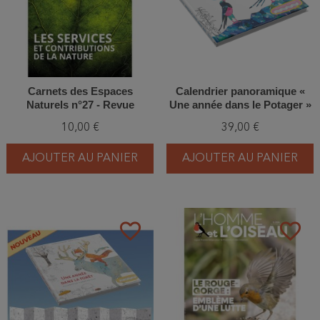
Carnets des Espaces
Calendrier panoramique «
Naturels n°27 - Revue
Une année dans le Potager »
Ardenne & Gaume
10,00 €
39,00 €
AJOUTER AU PANIER
AJOUTER AU PANIER
favorite_border
favorite_border