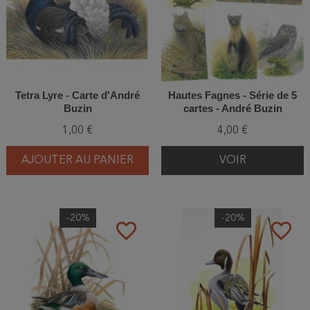
Tetra Lyre - Carte d'André
Hautes Fagnes - Série de 5
Buzin
cartes - André Buzin
1,00 €
4,00 €
AJOUTER AU PANIER
VOIR
-20%
-20%
favorite_border
favorite_border