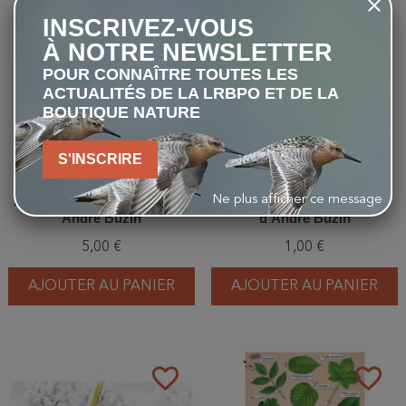
favorite_border
favorite_border
INSCRIVEZ-VOUS
À NOTRE NEWSLETTER
POUR CONNAÎTRE TOUTES LES
ACTUALITÉS DE LA LRBPO ET DE LA
BOUTIQUE NATURE
S'INSCRIRE
Abeilles - Série de 6 cartes -
Accenteur mouchet - Carte
Ne plus afficher ce message
André Buzin
d'André Buzin
5,00 €
1,00 €
AJOUTER AU PANIER
AJOUTER AU PANIER
favorite_border
favorite_border