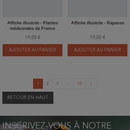
Affiche illustrée - Plantes
Affiche illustrée - Rapaces
médicinales de France
19,00 €
19,00 €
AJOUTER AU PANIER
AJOUTER AU PANIER
Suivant
1
2
3
…
10
keyboard_arrow_right
RETOUR EN HAUT
INSCRIVEZ-VOUS À NOTRE