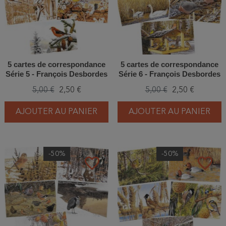
5 cartes de correspondance
5 cartes de correspondance
Série 5 - François Desbordes
Série 6 - François Desbordes
5,00 €
2,50 €
5,00 €
2,50 €
AJOUTER AU PANIER
AJOUTER AU PANIER
-50%
-50%
favorite_border
favorite_border