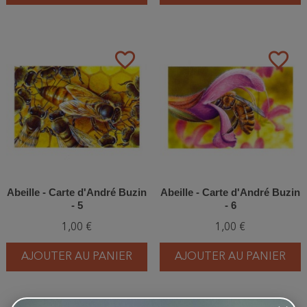
favorite_border
favorite_border
Abeille - Carte d'André Buzin
Abeille - Carte d'André Buzin
- 5
- 6
1,00 €
1,00 €
AJOUTER AU PANIER
AJOUTER AU PANIER