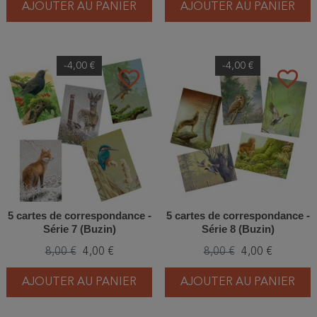
AJOUTER AU PANIER
AJOUTER AU PANIER
-4,00 €
-4,00 €
favorite_border
favorite_border
5 cartes de correspondance -
5 cartes de correspondance -
Série 7 (Buzin)
Série 8 (Buzin)
8,00 €
4,00 €
8,00 €
4,00 €
AJOUTER AU PANIER
AJOUTER AU PANIER