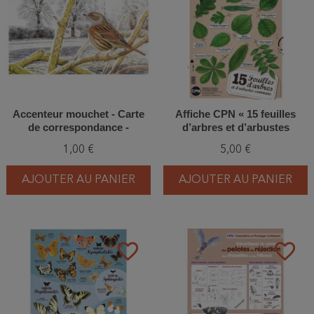
Accenteur mouchet - Carte
Affiche CPN « 15 feuilles
de correspondance -
d’arbres et d’arbustes
François Desbordes
communs »
1,00 €
5,00 €
AJOUTER AU PANIER
AJOUTER AU PANIER
favorite_border
favorite_border