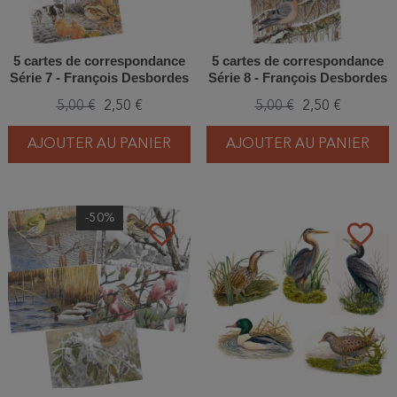
5 cartes de correspondance
5 cartes de correspondance
Série 7 - François Desbordes
Série 8 - François Desbordes
5,00 €
2,50 €
5,00 €
2,50 €
AJOUTER AU PANIER
AJOUTER AU PANIER
-50%
favorite_border
favorite_border