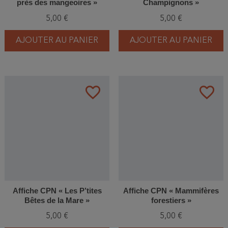
près des mangeoires »
Champignons »
5,00 €
5,00 €
AJOUTER AU PANIER
AJOUTER AU PANIER
favorite_border
favorite_border
Affiche CPN « Les P’tites
Affiche CPN « Mammifères
Bêtes de la Mare »
forestiers »
5,00 €
5,00 €