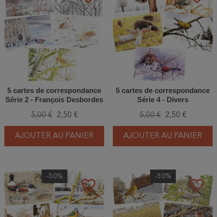
5 cartes de correspondance
5 cartes de correspondance
Série 2 - François Desbordes
Série 4 - Divers
5,00 €
2,50 €
5,00 €
2,50 €
AJOUTER AU PANIER
AJOUTER AU PANIER
-50%
-50%
favorite_border
favorite_border