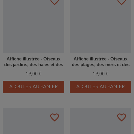
favorite_border
favorite_border
Affiche illustrée - Oiseaux
Affiche illustrée - Oiseaux
des jardins, des haies et des
des plages, des mers et des
forêts
marais
19,00 €
19,00 €
AJOUTER AU PANIER
AJOUTER AU PANIER
favorite_border
favorite_border