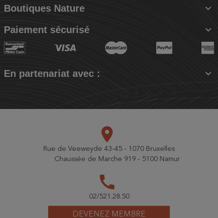

Boutiques Nature

Paiement sécurisé

En partenariat avec :
place
Rue de Veeweyde 43-45 - 1070 Bruxelles
Chaussée de Marche 919 - 5100 Namur
call
02/521.28.50
DEVENEZ MEMBRE