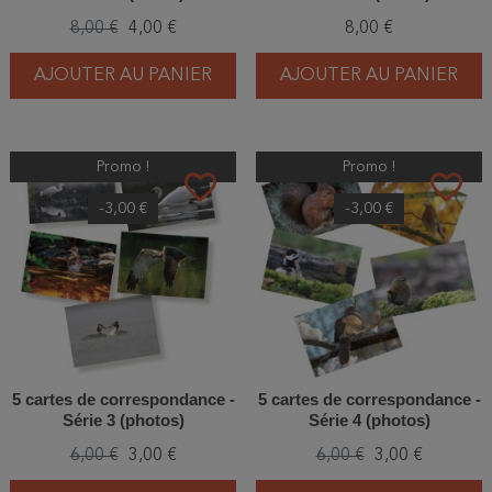
8,00 €
4,00 €
8,00 €
AJOUTER AU PANIER
AJOUTER AU PANIER
Promo !
Promo !
favorite_border
favorite_border
-3,00 €
-3,00 €
5 cartes de correspondance -
5 cartes de correspondance -
Série 3 (photos)
Série 4 (photos)
6,00 €
3,00 €
6,00 €
3,00 €