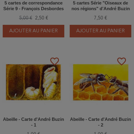
5 cartes de correspondance
5 cartes Série "Oiseaux de
Série 9 - François Desbordes
nos régions" d’André Buzin
5,00 €
2,50 €
7,50 €
AJOUTER AU PANIER
AJOUTER AU PANIER
favorite_border
favorite_border
Abeille - Carte d'André Buzin
Abeille - Carte d'André Buzin
- 1
- 2