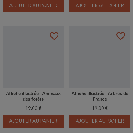
AJOUTER AU PANIER
AJOUTER AU PANIER
favorite_border
favorite_border
Affiche illustrée - Animaux
Affiche illustrée - Arbres de
des forêts
France
19,00 €
19,00 €
AJOUTER AU PANIER
AJOUTER AU PANIER