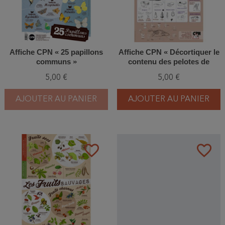
Affiche CPN « 25 papillons
Affiche CPN « Décortiquer le
communs »
contenu des pelotes de
réjection des chouettes &
5,00 €
5,00 €
des hiboux »
AJOUTER AU PANIER
AJOUTER AU PANIER
favorite_border
favorite_border