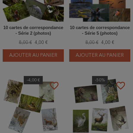
10 cartes de correspondance
10 cartes de correspondance
- Série 2 (photos)
- Série 5 (photos)
8,00 €
4,00 €
8,00 €
4,00 €
AJOUTER AU PANIER
AJOUTER AU PANIER
-4,00 €
-50%
favorite_border
favorite_border