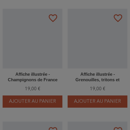
favorite_border
favorite_border
Affiche illustrée -
Affiche illustrée -
Champignons de France
Grenouilles, tritons et
salamandres
19,00 €
19,00 €
AJOUTER AU PANIER
AJOUTER AU PANIER