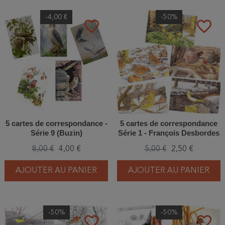
-4,00 €
-50%
favorite_border
favorite_border
5 cartes de correspondance -
5 cartes de correspondance
Série 9 (Buzin)
Série 1 - François Desbordes
8,00 €
4,00 €
5,00 €
2,50 €
AJOUTER AU PANIER
AJOUTER AU PANIER
-50%
-50%
favorite_border
favorite_border