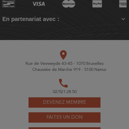

En partenariat avec :
place
Rue de Veeweyde 43-45 - 1070 Bruxelles
Chaussée de Marche 919 - 5100 Namur
call
02/521.28.50
DEVENEZ MEMBRE
FAITES UN DON