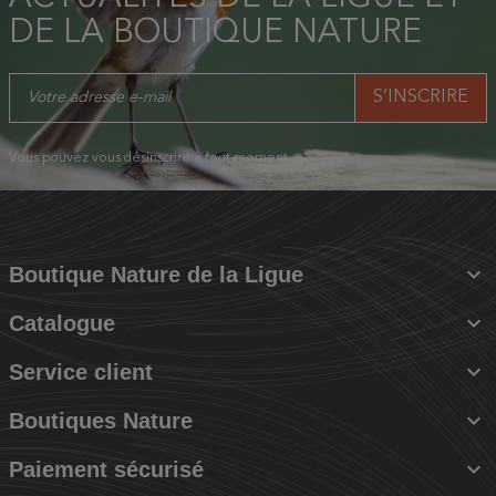
DE LA BOUTIQUE NATURE
Vous pouvez vous désinscrire à tout moment.

Boutique Nature de la Ligue

Catalogue

Service client

Boutiques Nature

Paiement sécurisé